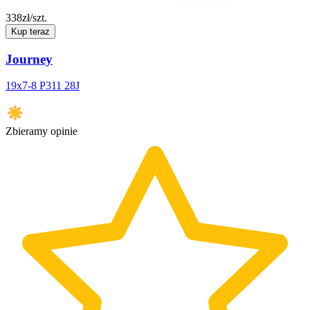
338
zł/szt.
Kup teraz
Journey
19x7-8 P311 28J
Zbieramy opinie