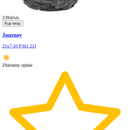
239
zł/szt.
Kup teraz
Journey
21x7-10 P361 21J
Zbieramy opinie