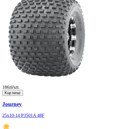
186
zł/szt.
Kup teraz
Journey
25x10-14 P3501A 48F