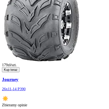
179
zł/szt.
Kup teraz
Journey
26x11-14 P390
Zbieramy opinie