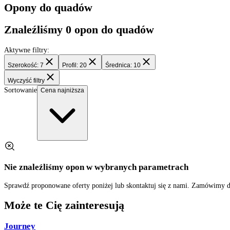
Filtry
Opony do quadów
Znaleźliśmy
0
opon do quadów
Aktywne filtry:
Szerokość: 7
Profil: 20
Średnica: 10
Wyczyść filtry
Sortowanie
Cena najniższa