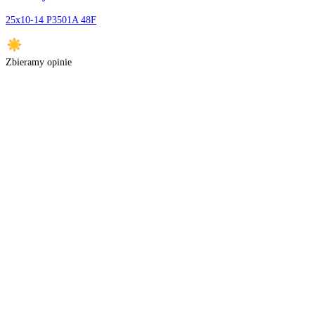
Nie znaleźliśmy opon w wybranych parametrach
Sprawdź proponowane oferty poniżej lub skontaktuj się z nami. Za
Może te Cię zainteresują
Journey
25x10-14 P3501A 48F
Zbieramy opinie