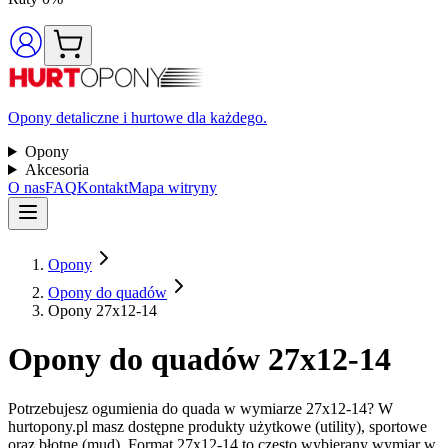
Opony detaliczne i hurtowe dla każdego.
Opony
Akcesoria
O nas
FAQ
Kontakt
Mapa witryny
Opony
Opony do quadów
Opony 27x12-14
Opony do quadów 27x12-14
Potrzebujesz ogumienia do quada w wymiarze 27x12-14? W
hurtopony.pl masz dostępne produkty użytkowe (utility), sportowe
oraz błotne (mud). Format 27x12-14 to często wybierany wymiar w