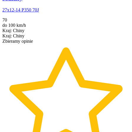
27x12-14 P350 70J
70
do 100 km/h
Kraj
:
Chiny
Kraj
:
Chiny
Zbieramy opinie