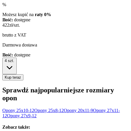
%
Możesz kupić na
raty 0%
Ilość:
dostępne
422
zł/szt.
brutto z VAT
Darmowa dostawa
Ilość:
dostępne
4
szt.
Kup teraz
Sprawdź najpopularniejsze rozmiary
opon
Opony
25x10-12
Opony
25x8-12
Opony
20x11-9
Opony
27x11-
12
Opony
27x9-12
Zobacz także: