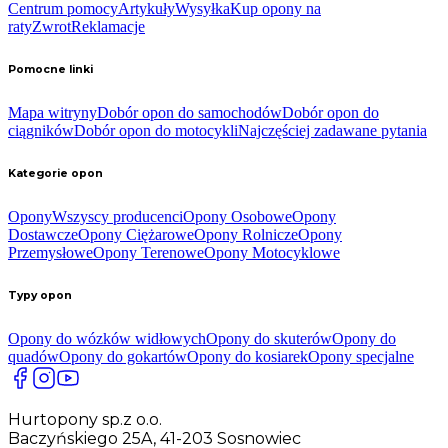
Centrum pomocy
Artykuły
Wysyłka
Kup opony na
raty
Zwrot
Reklamacje
Pomocne linki
Mapa witryny
Dobór opon do samochodów
Dobór opon do
ciągników
Dobór opon do motocykli
Najczęściej zadawane pytania
Kategorie opon
Opony
Wszyscy producenci
Opony Osobowe
Opony
Dostawcze
Opony Ciężarowe
Opony Rolnicze
Opony
Przemysłowe
Opony Terenowe
Opony Motocyklowe
Typy opon
Opony do wózków widłowych
Opony do skuterów
Opony do
quadów
Opony do gokartów
Opony do kosiarek
Opony specjalne
Hurtopony sp.z o.o.
Baczyńskiego 25A, 41-203 Sosnowiec