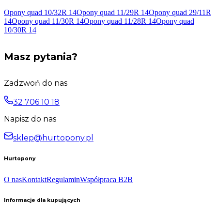
Opony quad 10/32R
14
Opony quad 11/29R
14
Opony quad 29/11R
14
Opony quad 11/30R
14
Opony quad 11/28R
14
Opony quad
10/30R
14
Masz pytania?
Zadzwoń do nas
32 706 10 18
Napisz do nas
sklep@hurtopony.pl
Hurtopony
O nas
Kontakt
Regulamin
Współpraca B2B
Informacje dla kupujących