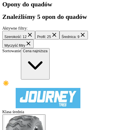
Filtry
Opony do quadów
Znaleźliśmy
5
opon do quadów
Aktywne filtry:
Szerokość: 12
Profil: 25
Średnica: 9
Wyczyść filtry
Sortowanie
Cena najniższa