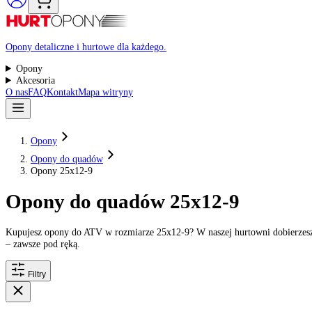
Raty 0%
Opony detaliczne i hurtowe dla każdego.
Opony
Akcesoria
O nas
FAQ
Kontakt
Mapa witryny
Opony
Opony do quadów
Opony 25x12-9
Opony do quadów 25x12-9
Kupujesz opony do ATV w rozmiarze 25x12-9? W naszej hurtowni do
– zawsze pod ręką.