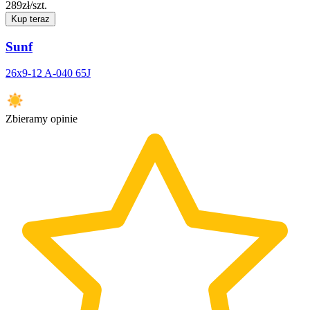
289
zł/szt.
Kup teraz
Sunf
26x9-12 A-040 65J
Zbieramy opinie