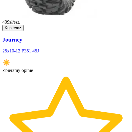
409
zł/szt.
Kup teraz
Journey
25x10-12 P351 45J
Zbieramy opinie