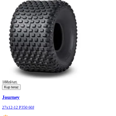
188
zł/szt.
Kup teraz
Journey
27x12-12 P350 60J