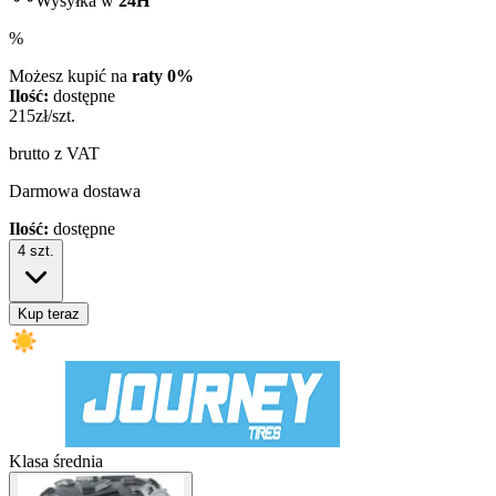
Wysyłka w
24H
%
Możesz kupić na
raty 0%
Ilość:
dostępne
215
zł/szt.
brutto z VAT
Darmowa dostawa
Ilość:
dostępne
4
szt.
Kup teraz
Klasa średnia