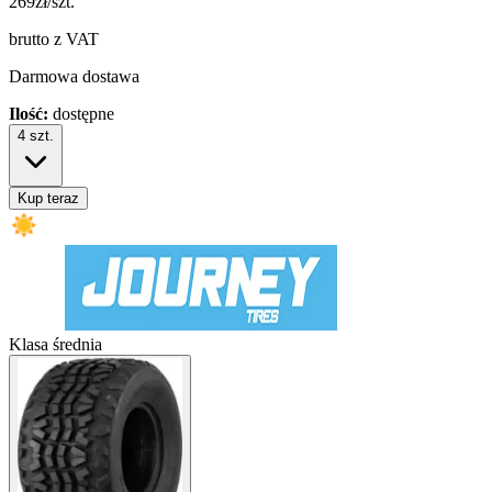
269
zł/szt.
brutto z VAT
Darmowa dostawa
Ilość:
dostępne
4
szt.
Kup teraz
Klasa średnia