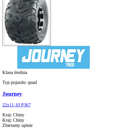
Klasa średnia
Typ pojazdu:
quad
Journey
22x11-10 P367
Kraj
:
Chiny
Kraj
:
Chiny
Zbieramy opinie