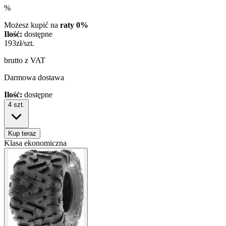
%
Możesz kupić na
raty 0%
Ilość:
dostępne
193
zł/szt.
brutto z VAT
Darmowa dostawa
Ilość:
dostępne
4
szt.
Kup teraz
Klasa ekonomiczna