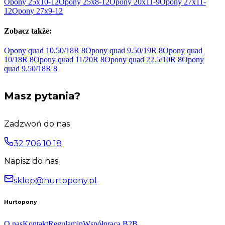
Opony
25x10-12
Opony
25x8-12
Opony
20x11-9
Opony
27x11-
12
Opony
27x9-12
Zobacz także:
Opony quad 10.50/18R
8
Opony quad 9.50/19R
8
Opony quad
10/18R
8
Opony quad 11/20R
8
Opony quad 22.5/10R
8
Opony
quad 9.50/18R
8
Masz pytania?
Zadzwoń do nas
32 706 10 18
Napisz do nas
sklep@hurtopony.pl
Hurtopony
O nas
Kontakt
Regulamin
Współpraca B2B