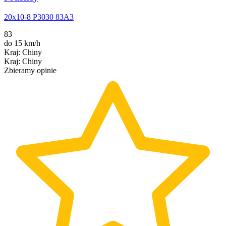
20x10-8 P3030 83A3
83
do 15 km/h
Kraj
:
Chiny
Kraj
:
Chiny
Zbieramy opinie