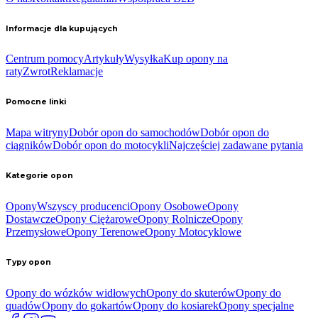
Informacje dla kupujących
Centrum pomocy
Artykuły
Wysyłka
Kup opony na
raty
Zwrot
Reklamacje
Pomocne linki
Mapa witryny
Dobór opon do samochodów
Dobór opon do
ciągników
Dobór opon do motocykli
Najczęściej zadawane pytania
Kategorie opon
Opony
Wszyscy producenci
Opony Osobowe
Opony
Dostawcze
Opony Ciężarowe
Opony Rolnicze
Opony
Przemysłowe
Opony Terenowe
Opony Motocyklowe
Typy opon
Opony do wózków widłowych
Opony do skuterów
Opony do
quadów
Opony do gokartów
Opony do kosiarek
Opony specjalne