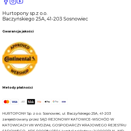
Hurtopony sp.z o.o.
Baczyńskiego 25A, 41-203 Sosnowiec
Gwarancja jakości
Metody płatności
HURTOPONY Sp. z o.o. Sosnowiec, ul. Baczyńskiego 25A, 41-203
zarejestrowany przez SĄD REJONOWY KATOWICE-WSCHÓD W
KATOWICACH VIII WYDZIAŁ GOSPODARCZY KRAJOWEGO REJESTRU
SĄDOWEGO , KRS 0000840304 kapitał zakładowy 140000PLN, ,NIP: