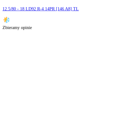
Nie znaleźliśmy opon w wybranych parametrach
Sprawdź proponowane oferty poniżej lub skontaktuj się z nami. Za
Może te Cię zainteresują
Gtk
12.5/80 - 18 LD92 R-4 14PR [146 A8] TL
Zbieramy opinie