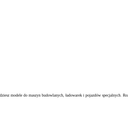
0
l znajdziesz modele do maszyn budowlanych, ładowarek i pojazdów s