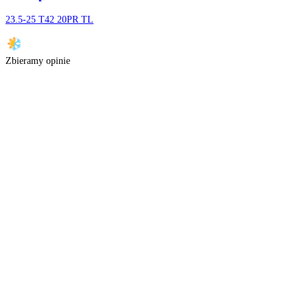
Nie znaleźliśmy opon w wybranych parametrach
Sprawdź proponowane oferty poniżej lub skontaktuj się z nami. Za
Może te Cię zainteresują
Stomilpoznan
23.5-25 T42 20PR TL
Zbieramy opinie