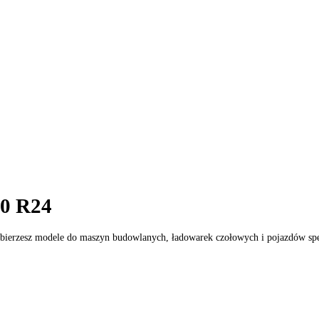
16.00 R24
wni dobierzesz modele do maszyn budowlanych, ładowarek czołowych 