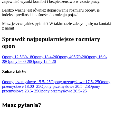
zapewniać wysoki komfort i bezpieczeństwo w czasie pracy.
Bardzo ważne jest również dopasowanie rozmiaru opony, jej
indeksu prędkości i nośności do rodzaju pojazdu.
Masz jeszcze jakieś pytania? W takim razie zdecyduj się na kontakt
z nami!
Sprawdź najpopularniejsze rozmiary
opon
Opony
12.5/80-18
Opony
18.4-26
Opony
405/70-20
Opony
16.9-
28
Opony
9.00-20
Opony
12.5-20
Zobacz także:
Opony przemysłowe 15.5-
25
Opony przemysłowe 17.5-
25
Opony
przemysłowe 18.00-
25
Opony przemysłowe 20.5-
25
Opony
przemysłowe 23.5-
25
Opony przemysłowe 26.5-
25
Masz pytania?