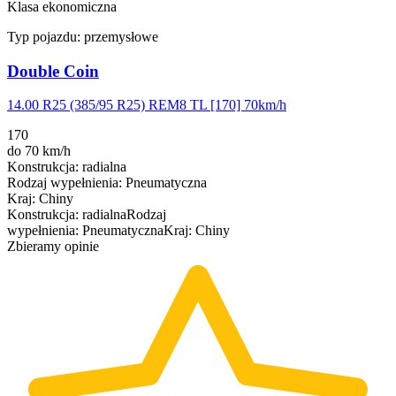
Klasa ekonomiczna
Typ pojazdu:
przemysłowe
Double Coin
14.00 R25 (385/95 R25) REM8 TL [170] 70km/h
170
do 70 km/h
Konstrukcja
:
radialna
Rodzaj wypełnienia
:
Pneumatyczna
Kraj
:
Chiny
Konstrukcja
:
radialna
Rodzaj
wypełnienia
:
Pneumatyczna
Kraj
:
Chiny
Zbieramy opinie