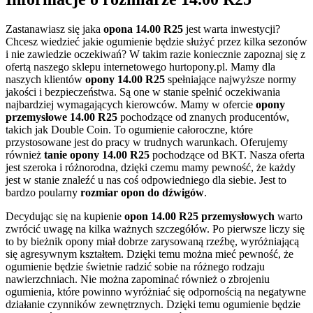
Zastanawiasz się jaka
opona 14.00 R25
jest warta inwestycji?
Chcesz wiedzieć jakie ogumienie będzie służyć przez kilka sezonów
i nie zawiedzie oczekiwań? W takim razie koniecznie zapoznaj się z
ofertą naszego sklepu internetowego hurtopony.pl. Mamy dla
naszych klientów
opony 14.00 R25
spełniające najwyższe normy
jakości i bezpieczeństwa. Są one w stanie spełnić oczekiwania
najbardziej wymagających kierowców. Mamy w ofercie
opony
przemysłowe 14.00 R25
pochodzące od znanych producentów,
takich jak Double Coin. To ogumienie całoroczne, które
przystosowane jest do pracy w trudnych warunkach. Oferujemy
również
tanie opony 14.00 R25
pochodzące od BKT. Nasza oferta
jest szeroka i różnorodna, dzięki czemu mamy pewność, że każdy
jest w stanie znaleźć u nas coś odpowiedniego dla siebie. Jest to
bardzo poularny
rozmiar opon do dźwigów
.
Decydując się na kupienie
opon 14.00 R25 przemysłowych
warto
zwrócić uwagę na kilka ważnych szczegółów. Po pierwsze liczy się
to by bieżnik opony miał dobrze zarysowaną rzeźbę, wyróżniającą
się agresywnym kształtem. Dzięki temu można mieć pewność, że
ogumienie będzie świetnie radzić sobie na różnego rodzaju
nawierzchniach. Nie można zapominać również o zbrojeniu
ogumienia, które powinno wyróżniać się odpornością na negatywne
działanie czynników zewnętrznych. Dzięki temu ogumienie będzie