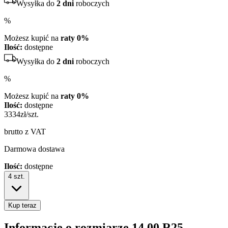
Wysyłka do
2 dni
roboczych
%
Możesz kupić na
raty 0%
Ilość:
dostępne
Wysyłka do
2 dni
roboczych
%
Możesz kupić na
raty 0%
Ilość:
dostępne
3334
zł/szt.
brutto z VAT
Darmowa dostawa
Ilość:
dostępne
4
szt.
Kup teraz
Informacje o rozmiarze
14.00 R25