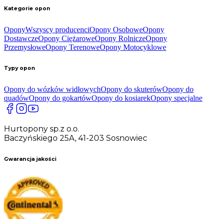
Kategorie opon
Opony
Wszyscy producenci
Opony Osobowe
Opony
Dostawcze
Opony Ciężarowe
Opony Rolnicze
Opony
Przemysłowe
Opony Terenowe
Opony Motocyklowe
Typy opon
Opony do wózków widłowych
Opony do skuterów
Opony do
quadów
Opony do gokartów
Opony do kosiarek
Opony specjalne
Hurtopony sp.z o.o.
Baczyńskiego 25A, 41-203 Sosnowiec
Gwarancja jakości