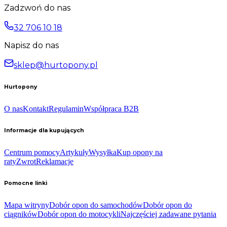
Zadzwoń do nas
32 706 10 18
Napisz do nas
sklep@hurtopony.pl
Hurtopony
O nas
Kontakt
Regulamin
Współpraca B2B
Informacje dla kupujących
Centrum pomocy
Artykuły
Wysyłka
Kup opony na
raty
Zwrot
Reklamacje
Pomocne linki
Mapa witryny
Dobór opon do samochodów
Dobór opon do
ciągników
Dobór opon do motocykli
Najczęściej zadawane pytania