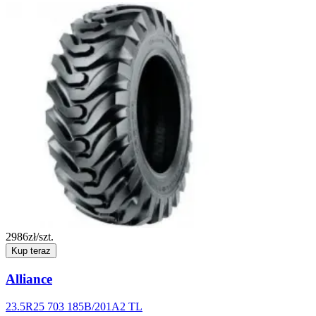
2986
zł/szt.
Kup teraz
Alliance
23.5R25 703 185B/201A2 TL