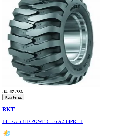
3038
zł/szt.
Kup teraz
BKT
14-17.5 SKID POWER 155 A2 14PR TL