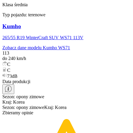
Klasa średnia
Typ pojazdu:
terenowe
Kumho
265/55 R19 WinterCraft SUV WS71 113V
Zobacz dane modelu Kumho WS71
113
do 240 km/h
C
C
73dB
Data produkcji
Sezon
:
opony
zimowe
Kraj
:
Korea
Sezon
:
opony
zimowe
Kraj
:
Korea
Zbieramy opinie