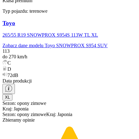
Klasa premium
Typ pojazdu:
terenowe
Toyo
265/55 R19 SNOWPROX S954S 113W TL XL
Zobacz dane modelu Toyo SNOWPROX S954 SUV
113
do 270 km/h
C
D
72dB
Data produkcji
XL
Sezon
:
opony
zimowe
Kraj
:
Japonia
Sezon
:
opony
zimowe
Kraj
:
Japonia
Zbieramy opinie