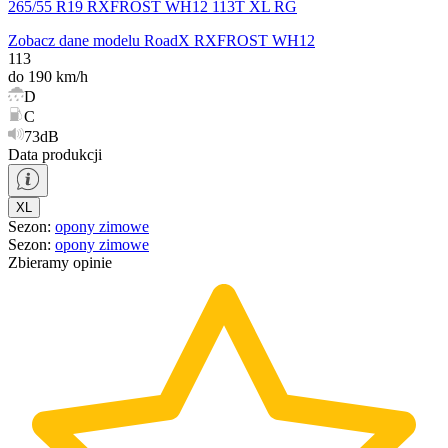
265/55 R19 RXFROST WH12 113T XL RG
Zobacz dane modelu RoadX RXFROST WH12
113
do 190 km/h
D
C
73dB
Data produkcji
XL
Sezon
:
opony
zimowe
Sezon
:
opony
zimowe
Zbieramy opinie