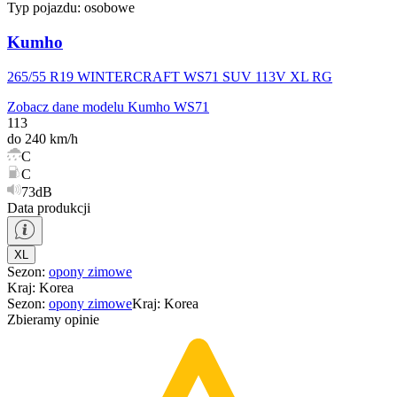
Typ pojazdu:
osobowe
Kumho
265/55 R19 WINTERCRAFT WS71 SUV 113V XL RG
Zobacz dane modelu Kumho WS71
113
do 240 km/h
C
C
73dB
Data produkcji
XL
Sezon
:
opony
zimowe
Kraj
:
Korea
Sezon
:
opony
zimowe
Kraj
:
Korea
Zbieramy opinie