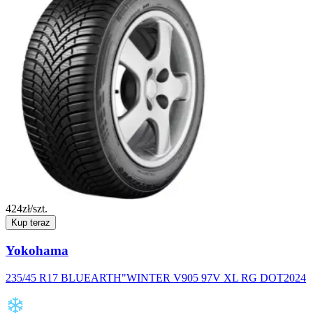
424
zł/szt.
Kup teraz
Yokohama
235/45 R17 BLUEARTH"WINTER V905 97V XL RG DOT2024