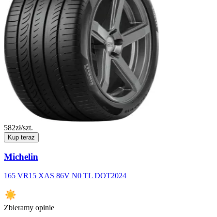
582
zł/szt.
Kup teraz
Michelin
165 VR15 XAS 86V N0 TL DOT2024
Zbieramy opinie