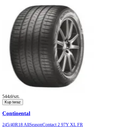
544
zł/szt.
Kup teraz
Continental
245/40R18 AllSeasonContact 2 97Y XL FR