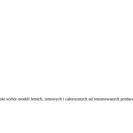
sz szeroki wybór modeli letnich, zimowych i całorocznych od renomo
jazdy.