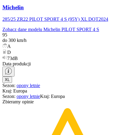
Michelin
285/25 ZR22 PILOT SPORT 4 S (95Y) XL DOT2024
Zobacz dane modelu Michelin PILOT SPORT 4 S
95
do 300 km/h
A
D
73dB
Data produkcji
XL
Sezon
:
opony
letnie
Kraj
:
Europa
Sezon
:
opony
letnie
Kraj
:
Europa
Zbieramy opinie