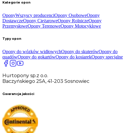
Kategorie opon
Opony
Wszyscy producenci
Opony Osobowe
Opony
Dostawcze
Opony Ciężarowe
Opony Rolnicze
Opony
Przemysłowe
Opony Terenowe
Opony Motocyklowe
Typy opon
Opony do wózków widłowych
Opony do skuterów
Opony do
quadów
Opony do gokartów
Opony do kosiarek
Opony specjalne
Hurtopony sp.z o.o.
Baczyńskiego 25A, 41-203 Sosnowiec
Gwarancja jakości