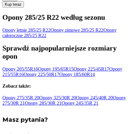
Kup teraz
Opony
285/25 R22
według sezonu
Opony letnie 285/25 R22
Opony zimowe 285/25 R22
Opony
całoroczne 285/25 R22
Sprawdź najpopularniejsze rozmiary
opon
Opony
205/55R16
Opony
195/65R15
Opony
225/45R17
Opony
215/55R16
Opony
225/50R17
Opony
185/60R14
Zobacz także:
Opony 275/35R
20
Opony 325/30R
20
Opony 245/40R
20
Opony
275/30R
21
Opony 285/30R
21
Opony 245/35R
21
Masz pytania?