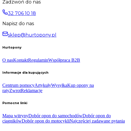
Zadzwoń do nas
32 706 10 18
Napisz do nas
sklep@hurtopony.pl
Hurtopony
O nas
Kontakt
Regulamin
Współpraca B2B
Informacje dla kupujących
Centrum pomocy
Artykuły
Wysyłka
Kup opony na
raty
Zwrot
Reklamacje
Pomocne linki
Mapa witryny
Dobór opon do samochodów
Dobór opon do
ciągników
Dobór opon do motocykli
Najczęściej zadawane pytania