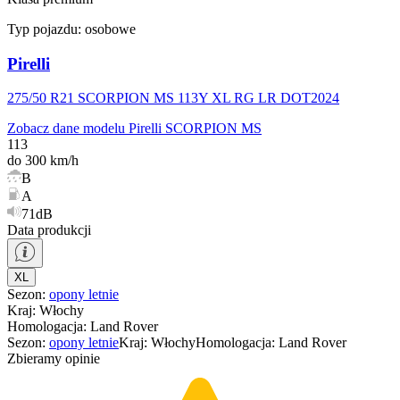
Typ pojazdu:
osobowe
Pirelli
275/50 R21 SCORPION MS 113Y XL RG LR DOT2024
Zobacz dane modelu Pirelli SCORPION MS
113
do 300 km/h
B
A
71dB
Data produkcji
XL
Sezon
:
opony
letnie
Kraj
:
Włochy
Homologacja
:
Land Rover
Sezon
:
opony
letnie
Kraj
:
Włochy
Homologacja
:
Land Rover
Zbieramy opinie