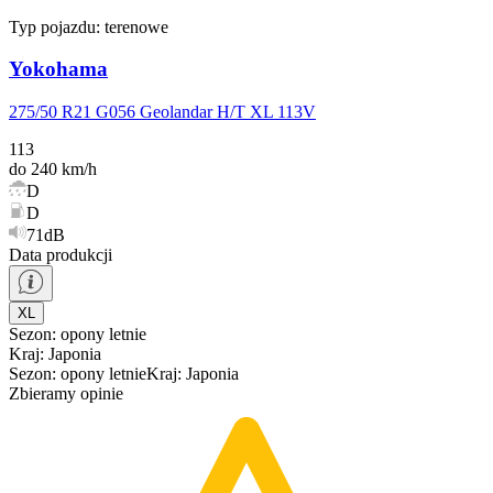
Typ pojazdu:
terenowe
Yokohama
275/50 R21 G056 Geolandar H/T XL 113V
113
do 240 km/h
D
D
71dB
Data produkcji
XL
Sezon
:
opony
letnie
Kraj
:
Japonia
Sezon
:
opony
letnie
Kraj
:
Japonia
Zbieramy opinie