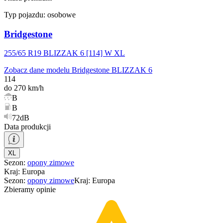
Typ pojazdu:
osobowe
Bridgestone
255/65 R19 BLIZZAK 6 [114] W XL
Zobacz dane modelu Bridgestone BLIZZAK 6
114
do 270 km/h
B
B
72dB
Data produkcji
XL
Sezon
:
opony
zimowe
Kraj
:
Europa
Sezon
:
opony
zimowe
Kraj
:
Europa
Zbieramy opinie