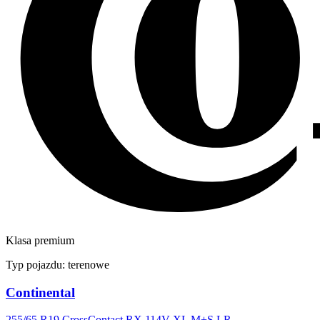
Klasa premium
Typ pojazdu:
terenowe
Continental
255/65 R19 CrossContact RX 114V XL M+S LR