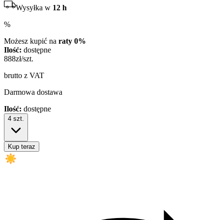
Wysyłka w
12 h
%
Możesz kupić na
raty 0%
Ilość:
dostępne
888
zł/szt.
brutto z VAT
Darmowa dostawa
Ilość:
dostępne
4
szt.
Kup teraz