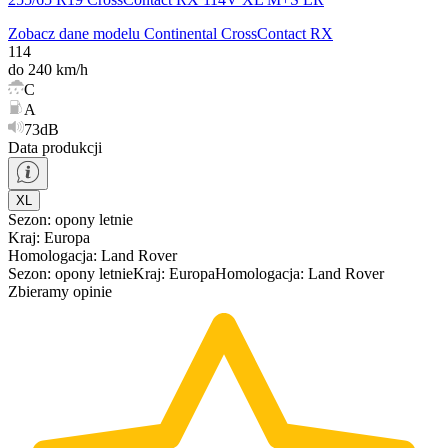
Zobacz dane modelu Continental CrossContact RX
114
do 240 km/h
C
A
73dB
Data produkcji
XL
Sezon
:
opony
letnie
Kraj
:
Europa
Homologacja
:
Land Rover
Sezon
:
opony
letnie
Kraj
:
Europa
Homologacja
:
Land Rover
Zbieramy opinie