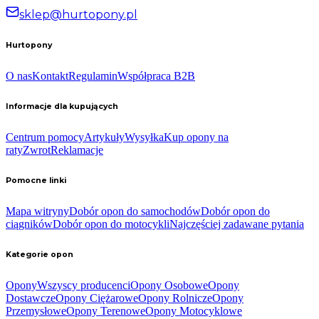
sklep@hurtopony.pl
Hurtopony
O nas
Kontakt
Regulamin
Współpraca B2B
Informacje dla kupujących
Centrum pomocy
Artykuły
Wysyłka
Kup opony na
raty
Zwrot
Reklamacje
Pomocne linki
Mapa witryny
Dobór opon do samochodów
Dobór opon do
ciągników
Dobór opon do motocykli
Najczęściej zadawane pytania
Kategorie opon
Opony
Wszyscy producenci
Opony Osobowe
Opony
Dostawcze
Opony Ciężarowe
Opony Rolnicze
Opony
Przemysłowe
Opony Terenowe
Opony Motocyklowe