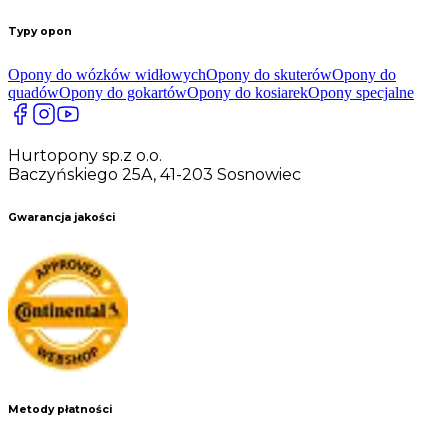
Typy opon
Opony do wózków widłowych
Opony do skuterów
Opony do
quadów
Opony do gokartów
Opony do kosiarek
Opony specjalne
Hurtopony sp.z o.o.
Baczyńskiego 25A, 41-203 Sosnowiec
Gwarancja jakości
Metody płatności