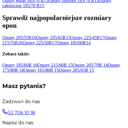
Opony letnie 185/70 R15
Opony zimowe 185/70 R15
Opony
całoroczne 185/70 R15
Sprawdź najpopularniejsze rozmiary
opon
Opony
205/55R16
Opony
195/65R15
Opony
225/45R17
Opony
215/55R16
Opony
225/50R17
Opony
185/60R14
Zobacz także:
Opony 195/60R
16
Opony 215/60R
15
Opony 205/70R
14
Opony
175/80R
14
Opony 165/80R
15
Opony 205/65R
15
Masz pytania?
Zadzwoń do nas
32 706 10 18
Napisz do nas