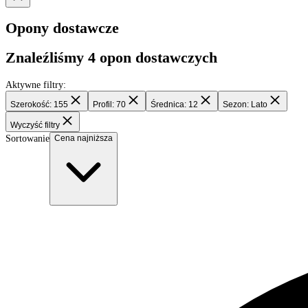
Kupujesz opony letnie 155/70 R12 do busa lub auta kurierskiego? W
wybór wśród flot kurierskich klasy 3,5 t.
Filtry
Opony dostawcze
Znaleźliśmy
4
opon dostawczych
Aktywne filtry:
Szerokość: 155
Profil: 70
Średnica: 12
Sezon: Lato
Wyczyść filtry
Sortowanie
Cena najniższa