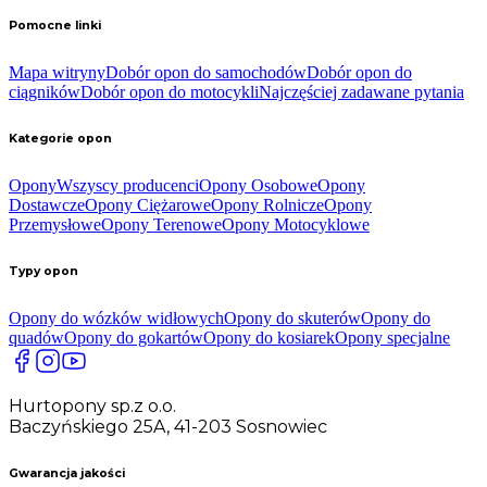
Pomocne linki
Mapa witryny
Dobór opon do samochodów
Dobór opon do
ciągników
Dobór opon do motocykli
Najczęściej zadawane pytania
Kategorie opon
Opony
Wszyscy producenci
Opony Osobowe
Opony
Dostawcze
Opony Ciężarowe
Opony Rolnicze
Opony
Przemysłowe
Opony Terenowe
Opony Motocyklowe
Typy opon
Opony do wózków widłowych
Opony do skuterów
Opony do
quadów
Opony do gokartów
Opony do kosiarek
Opony specjalne
Hurtopony sp.z o.o.
Baczyńskiego 25A, 41-203 Sosnowiec
Gwarancja jakości