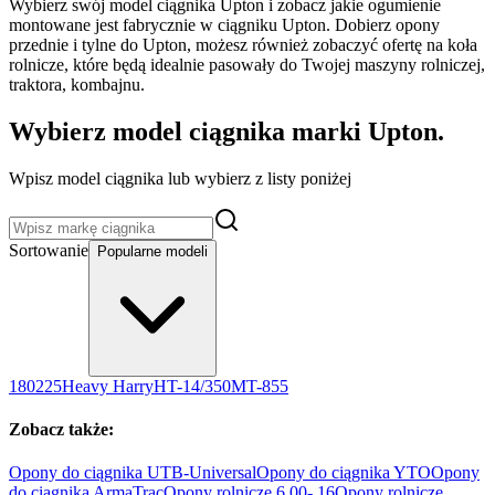
Wybierz swój model ciągnika Upton i zobacz jakie ogumienie
montowane jest fabrycznie w ciągniku Upton. Dobierz opony
przednie i tylne do Upton, możesz również zobaczyć ofertę na koła
rolnicze, które będą idealnie pasowały do Twojej maszyny rolniczej,
traktora, kombajnu.
Wybierz model ciągnika marki
Upton
.
Wpisz model ciągnika lub wybierz z listy poniżej
Sortowanie
Popularne modeli
180
225
Heavy Harry
HT-14/350
MT-855
Zobacz także:
Opony do ciągnika
UTB-Universal
Opony do ciągnika
YTO
Opony
do ciągnika
ArmaTrac
Opony rolnicze 6.00-
16
Opony rolnicze