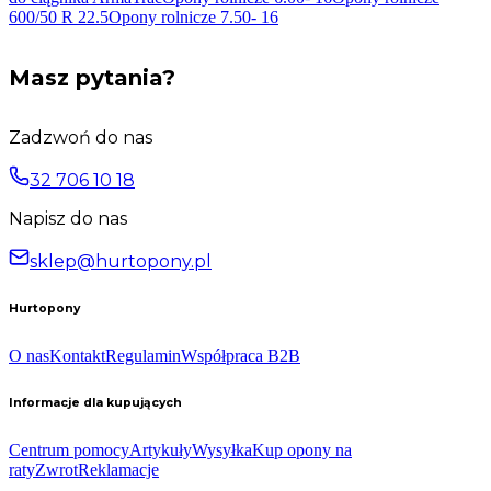
600/50 R
22.5
Opony rolnicze 7.50-
16
Masz pytania?
Zadzwoń do nas
32 706 10 18
Napisz do nas
sklep@hurtopony.pl
Hurtopony
O nas
Kontakt
Regulamin
Współpraca B2B
Informacje dla kupujących
Centrum pomocy
Artykuły
Wysyłka
Kup opony na
raty
Zwrot
Reklamacje