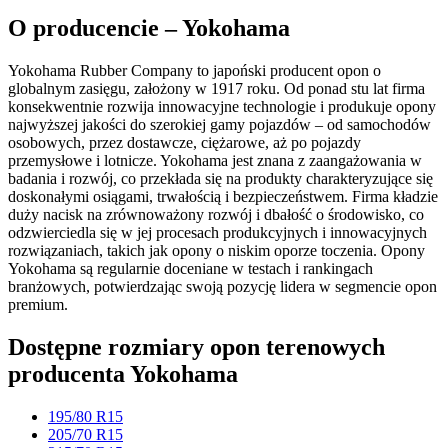
O producencie – Yokohama
Yokohama Rubber Company to japoński producent opon o
globalnym zasięgu, założony w 1917 roku. Od ponad stu lat firma
konsekwentnie rozwija innowacyjne technologie i produkuje opony
najwyższej jakości do szerokiej gamy pojazdów – od samochodów
osobowych, przez dostawcze, ciężarowe, aż po pojazdy
przemysłowe i lotnicze. Yokohama jest znana z zaangażowania w
badania i rozwój, co przekłada się na produkty charakteryzujące się
doskonałymi osiągami, trwałością i bezpieczeństwem. Firma kładzie
duży nacisk na zrównoważony rozwój i dbałość o środowisko, co
odzwierciedla się w jej procesach produkcyjnych i innowacyjnych
rozwiązaniach, takich jak opony o niskim oporze toczenia. Opony
Yokohama są regularnie doceniane w testach i rankingach
branżowych, potwierdzając swoją pozycję lidera w segmencie opon
premium.
Dostępne rozmiary opon terenowych
producenta Yokohama
195/80 R15
205/70 R15