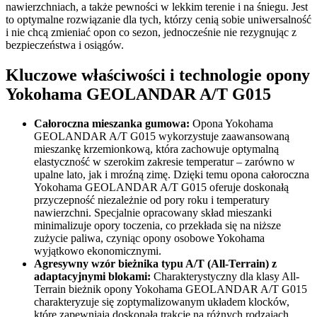
nawierzchniach, a także pewności w lekkim terenie i na śniegu. Jest
to optymalne rozwiązanie dla tych, którzy cenią sobie uniwersalność
i nie chcą zmieniać opon co sezon, jednocześnie nie rezygnując z
bezpieczeństwa i osiągów.
Kluczowe właściwości i technologie opony
Yokohama GEOLANDAR A/T G015
Całoroczna mieszanka gumowa:
Opona Yokohama
GEOLANDAR A/T G015 wykorzystuje zaawansowaną
mieszankę krzemionkową, która zachowuje optymalną
elastyczność w szerokim zakresie temperatur – zarówno w
upalne lato, jak i mroźną zimę. Dzięki temu opona całoroczna
Yokohama GEOLANDAR A/T G015 oferuje doskonałą
przyczepność niezależnie od pory roku i temperatury
nawierzchni. Specjalnie opracowany skład mieszanki
minimalizuje opory toczenia, co przekłada się na niższe
zużycie paliwa, czyniąc opony osobowe Yokohama
wyjątkowo ekonomicznymi.
Agresywny wzór bieżnika typu A/T (All-Terrain) z
adaptacyjnymi blokami:
Charakterystyczny dla klasy All-
Terrain bieżnik opony Yokohama GEOLANDAR A/T G015
charakteryzuje się zoptymalizowanym układem klocków,
które zapewniają doskonałą trakcję na różnych rodzajach