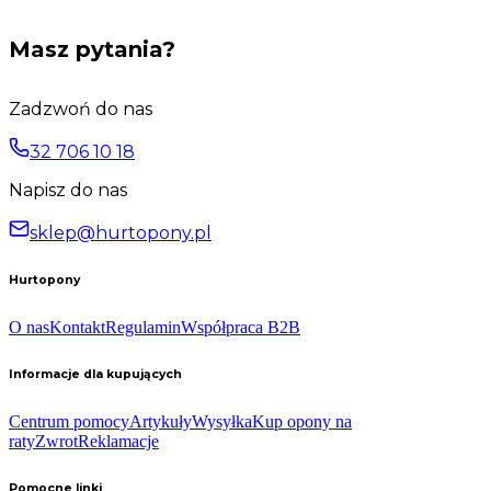
Masz pytania?
Zadzwoń do nas
32 706 10 18
Napisz do nas
sklep@hurtopony.pl
Hurtopony
O nas
Kontakt
Regulamin
Współpraca B2B
Informacje dla kupujących
Centrum pomocy
Artykuły
Wysyłka
Kup opony na
raty
Zwrot
Reklamacje
Pomocne linki