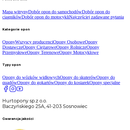
Mapa witryny
Dobór opon do samochodów
Dobór opon do
ciągników
Dobór opon do motocykli
Najczęściej zadawane pytania
Kategorie opon
Opony
Wszyscy producenci
Opony Osobowe
Opony
Dostawcze
Opony Ciężarowe
Opony Rolnicze
Opony
Przemysłowe
Opony Terenowe
Opony Motocyklowe
Typy opon
Opony do wózków widłowych
Opony do skuterów
Opony do
quadów
Opony do gokartów
Opony do kosiarek
Opony specjalne
Hurtopony sp.z o.o.
Baczyńskiego 25A, 41-203 Sosnowiec
Gwarancja jakości