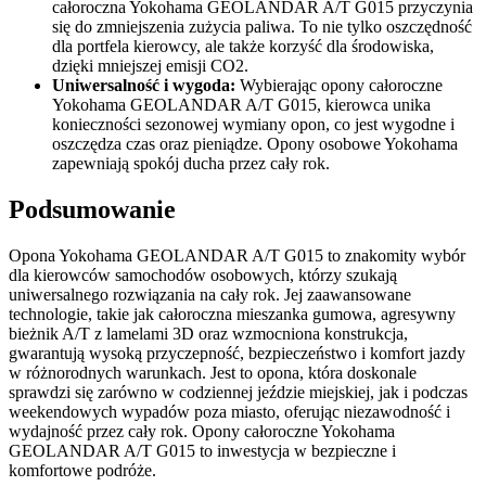
całoroczna Yokohama GEOLANDAR A/T G015 przyczynia
się do zmniejszenia zużycia paliwa. To nie tylko oszczędność
dla portfela kierowcy, ale także korzyść dla środowiska,
dzięki mniejszej emisji CO2.
Uniwersalność i wygoda:
Wybierając opony całoroczne
Yokohama GEOLANDAR A/T G015, kierowca unika
konieczności sezonowej wymiany opon, co jest wygodne i
oszczędza czas oraz pieniądze. Opony osobowe Yokohama
zapewniają spokój ducha przez cały rok.
Podsumowanie
Opona Yokohama GEOLANDAR A/T G015 to znakomity wybór
dla kierowców samochodów osobowych, którzy szukają
uniwersalnego rozwiązania na cały rok. Jej zaawansowane
technologie, takie jak całoroczna mieszanka gumowa, agresywny
bieżnik A/T z lamelami 3D oraz wzmocniona konstrukcja,
gwarantują wysoką przyczepność, bezpieczeństwo i komfort jazdy
w różnorodnych warunkach. Jest to opona, która doskonale
sprawdzi się zarówno w codziennej jeździe miejskiej, jak i podczas
weekendowych wypadów poza miasto, oferując niezawodność i
wydajność przez cały rok. Opony całoroczne Yokohama
GEOLANDAR A/T G015 to inwestycja w bezpieczne i
komfortowe podróże.