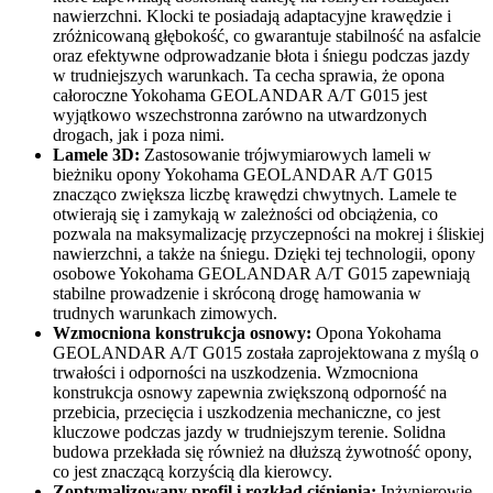
nawierzchni. Klocki te posiadają adaptacyjne krawędzie i
zróżnicowaną głębokość, co gwarantuje stabilność na asfalcie
oraz efektywne odprowadzanie błota i śniegu podczas jazdy
w trudniejszych warunkach. Ta cecha sprawia, że opona
całoroczne Yokohama GEOLANDAR A/T G015 jest
wyjątkowo wszechstronna zarówno na utwardzonych
drogach, jak i poza nimi.
Lamele 3D:
Zastosowanie trójwymiarowych lameli w
bieżniku opony Yokohama GEOLANDAR A/T G015
znacząco zwiększa liczbę krawędzi chwytnych. Lamele te
otwierają się i zamykają w zależności od obciążenia, co
pozwala na maksymalizację przyczepności na mokrej i śliskiej
nawierzchni, a także na śniegu. Dzięki tej technologii, opony
osobowe Yokohama GEOLANDAR A/T G015 zapewniają
stabilne prowadzenie i skróconą drogę hamowania w
trudnych warunkach zimowych.
Wzmocniona konstrukcja osnowy:
Opona Yokohama
GEOLANDAR A/T G015 została zaprojektowana z myślą o
trwałości i odporności na uszkodzenia. Wzmocniona
konstrukcja osnowy zapewnia zwiększoną odporność na
przebicia, przecięcia i uszkodzenia mechaniczne, co jest
kluczowe podczas jazdy w trudniejszym terenie. Solidna
budowa przekłada się również na dłuższą żywotność opony,
co jest znaczącą korzyścią dla kierowcy.
Zoptymalizowany profil i rozkład ciśnienia:
Inżynierowie