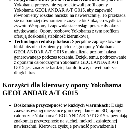
Yokohama precyzyjnie zaprojektowali profil opony
Yokohama GEOLANDAR A/T G015, aby zapewnić
równomierny rozkład nacisku na nawierzchnię. To przekłada
się na bardziej równomierne zużycie bieżnika, co wydłuża
żywotność opony i zapewnia stałe osiągi przez cały okres
użytkowania. Opony osobowe Yokohama z tym profilem
oferują doskonałą stabilność kierunkową.
Technologia redukcji hałasu:
Specjalnie zaprojektowane
bloki bieżnika i zmienny pitch design opony Yokohama
GEOLANDAR A/T G015 minimalizują poziom hałasu
generowanego podczas toczenia. Dzięki temu, podróżowanie
z oponami całorocznymi Yokohama GEOLANDAR A/T
G015 jest znacznie bardziej komfortowe, nawet podczas
długich tras.
Korzyści dla kierowcy opony Yokohama
GEOLANDAR A/T G015
Doskonała przyczepność w każdych warunkach:
Dzięki
zaawansowanej mieszance gumowej i lamelom 3D, opony
całoroczne Yokohama GEOLANDAR A/T G015 zapewniają
znakomitą przyczepność na suchej, mokrej i zaśnieżonej
nawierzchni. Kierowca zyskuje pewność prowadzenia i