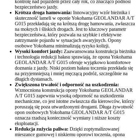
kontrolę nad pojazdem przez cały rok, co znacząco podnosi
bezpieczeństwo jazdy.
Krótsza droga hamowania:
Innowacyjny wzór bieżnika i
skuteczność lameli w oponie Yokohama GEOLANDAR A/T
G015 przekładają się na krótszą drogę hamowania, zwłaszcza
na mokrych i śliskich drogach. Jest to kluczowy parametr
bezpieczeństwa, który pozwala na szybkie i efektywne
zatrzymanie pojazdu w sytuacjach awaryjnych. Opony
osobowe Yokohama minimalizują ryzyko kolizji.
Wysoki komfort jazdy:
Zaawansowana konstrukcja bieżnika
i technologia redukcji hałasu sprawiają, że opona Yokohama
GEOLANDAR A/T G015 oferuje wyjątkowo komfortowe
doznania z jazdy. Niski poziom hałasu toczenia przekłada się
na przyjemniejszą i mniej męczącą podróż, szczególnie na
długich dystansach.
Zwiększona trwałość i odporność na uszkodzenia:
Wzmocniona konstrukcja opony Yokohama GEOLANDAR
A/T G015 zapewnia wysoką odporność na uszkodzenia
mechaniczne, co jest istotne zwłaszcza dla kierowców, którzy
poruszają się poza utwardzonymi drogami. Długa żywotność
opon osobowych Yokohama GEOLANDAR A/T G015
oznacza rzadszą konieczność wymiany i niższe koszty
eksploatacji.
Redukcja zużycia paliwa:
Dzięki zoptymalizowanej
mieszance gumowej i niskiemu oporowi toczenia, opona