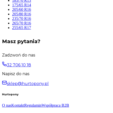
185/70 R13
175/65 R14
205/60 R16
205/80 R16
235/70 R16
265/70 R16
255/65 R17
Masz pytania?
Zadzwoń do nas
32 706 10 18
Napisz do nas
sklep@hurtopony.pl
Hurtopony
O nas
Kontakt
Regulamin
Współpraca B2B