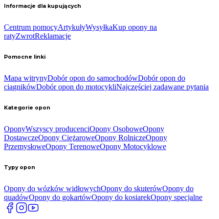
Informacje dla kupujących
Centrum pomocy
Artykuły
Wysyłka
Kup opony na
raty
Zwrot
Reklamacje
Pomocne linki
Mapa witryny
Dobór opon do samochodów
Dobór opon do
ciągników
Dobór opon do motocykli
Najczęściej zadawane pytania
Kategorie opon
Opony
Wszyscy producenci
Opony Osobowe
Opony
Dostawcze
Opony Ciężarowe
Opony Rolnicze
Opony
Przemysłowe
Opony Terenowe
Opony Motocyklowe
Typy opon
Opony do wózków widłowych
Opony do skuterów
Opony do
quadów
Opony do gokartów
Opony do kosiarek
Opony specjalne