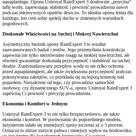
aquaplaningu. Opona Uniroyal RainExpert 3 dosłownie „przecina”
taflę wody, zapewniając stabilność i pewność prowadzenia nawet
podczas intensywnych opadów deszczu. To idealna opona letnia dla
każdego, kto ceni sobie spokój ducha w zmiennych warunkach
pogodowych.
Doskonałe Właściwości na Suchej i Mokrej Nawierzchni
Asymetryczny bieżnik opony RainExpert 3 to rezultat
zaawansowanych badań i testów. Jego przemyślana konstrukcja
zapewnia nie tylko niezrównane osiągi na mokrej nawierzchni, ale
również gwarantuje doskonałą przyczepność i stabilność na suchej
drodze. Zoptymalizowany przepływ wody to nie tylko ochrona
przed aquaplaningiem, ale także zwiększona przyczepność podczas
pokonywania zakrętów, co przekłada się na lepszą kontrolę nad
pojazdem. Niezależnie od tego, czy prowadzisz samochód
osobowy, czy dynamicznego SUV-a, opony Uniroyal RainExpert 3
zapewnią Ci pewność i precyzję prowadzenia.
Ekonomia i Komfort w Jednym
Uniroyal RainExpert 3 to nie tylko bezpieczeństwo, ale także
ekonomia i komfort. W porównaniu do poprzedniego modelu,
inżynierom udało się zmniejszyć opory toczenia aż o 5 procent.
Oznacza to niższe zużycie paliwa i mniejszy wpływ na środowisko,
co jest istotne dla świadomych kierowców. Co więcej,