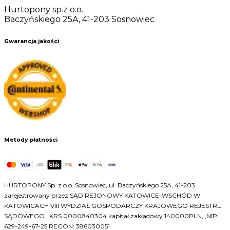
Hurtopony sp.z o.o.
Baczyńskiego 25A, 41-203 Sosnowiec
Gwarancja jakości
Metody płatności
HURTOPONY Sp. z o.o. Sosnowiec, ul. Baczyńskiego 25A, 41-203
zarejestrowany przez SĄD REJONOWY KATOWICE-WSCHÓD W
KATOWICACH VIII WYDZIAŁ GOSPODARCZY KRAJOWEGO REJESTRU
SĄDOWEGO , KRS 0000840304 kapitał zakładowy 140000PLN, ,NIP:
629-249-67-25 REGON: 386030051