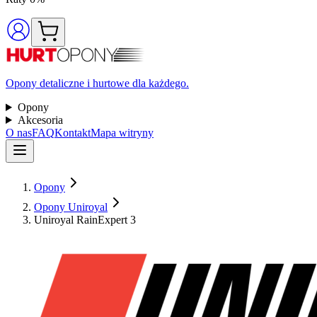
Opony detaliczne i hurtowe dla każdego.
Opony
Akcesoria
O nas
FAQ
Kontakt
Mapa witryny
Opony
Opony Uniroyal
Uniroyal RainExpert 3