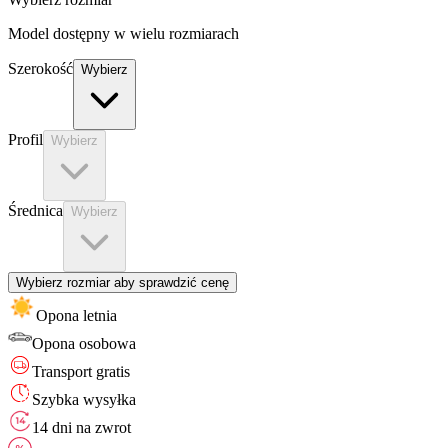
Model dostępny w wielu rozmiarach
Szerokość
Wybierz
Profil
Wybierz
Średnica
Wybierz
Wybierz rozmiar aby sprawdzić cenę
Opona letnia
Opona
osobowa
Transport gratis
Szybka wysyłka
14 dni na zwrot