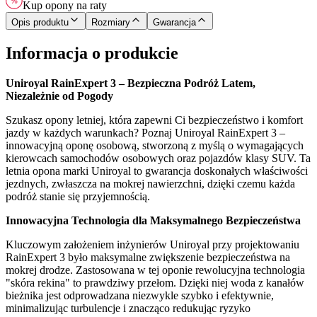
Kup opony na raty
Opis produktu
Rozmiary
Gwarancja
Informacja o produkcie
Uniroyal RainExpert 3 – Bezpieczna Podróż Latem,
Niezależnie od Pogody
Szukasz opony letniej, która zapewni Ci bezpieczeństwo i komfort
jazdy w każdych warunkach? Poznaj Uniroyal RainExpert 3 –
innowacyjną oponę osobową, stworzoną z myślą o wymagających
kierowcach samochodów osobowych oraz pojazdów klasy SUV. Ta
letnia opona marki Uniroyal to gwarancja doskonałych właściwości
jezdnych, zwłaszcza na mokrej nawierzchni, dzięki czemu każda
podróż stanie się przyjemnością.
Innowacyjna Technologia dla Maksymalnego Bezpieczeństwa
Kluczowym założeniem inżynierów Uniroyal przy projektowaniu
RainExpert 3 było maksymalne zwiększenie bezpieczeństwa na
mokrej drodze. Zastosowana w tej oponie rewolucyjna technologia
"skóra rekina" to prawdziwy przełom. Dzięki niej woda z kanałów
bieżnika jest odprowadzana niezwykle szybko i efektywnie,
minimalizując turbulencje i znacząco redukując ryzyko