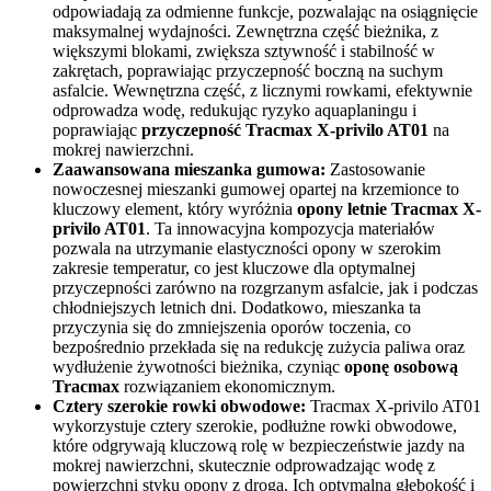
odpowiadają za odmienne funkcje, pozwalając na osiągnięcie
maksymalnej wydajności. Zewnętrzna część bieżnika, z
większymi blokami, zwiększa sztywność i stabilność w
zakrętach, poprawiając przyczepność boczną na suchym
asfalcie. Wewnętrzna część, z licznymi rowkami, efektywnie
odprowadza wodę, redukując ryzyko aquaplaningu i
poprawiając
przyczepność Tracmax X-privilo AT01
na
mokrej nawierzchni.
Zaawansowana mieszanka gumowa:
Zastosowanie
nowoczesnej mieszanki gumowej opartej na krzemionce to
kluczowy element, który wyróżnia
opony letnie Tracmax X-
privilo AT01
. Ta innowacyjna kompozycja materiałów
pozwala na utrzymanie elastyczności opony w szerokim
zakresie temperatur, co jest kluczowe dla optymalnej
przyczepności zarówno na rozgrzanym asfalcie, jak i podczas
chłodniejszych letnich dni. Dodatkowo, mieszanka ta
przyczynia się do zmniejszenia oporów toczenia, co
bezpośrednio przekłada się na redukcję zużycia paliwa oraz
wydłużenie żywotności bieżnika, czyniąc
oponę osobową
Tracmax
rozwiązaniem ekonomicznym.
Cztery szerokie rowki obwodowe:
Tracmax X-privilo AT01
wykorzystuje cztery szerokie, podłużne rowki obwodowe,
które odgrywają kluczową rolę w bezpieczeństwie jazdy na
mokrej nawierzchni, skutecznie odprowadzając wodę z
powierzchni styku opony z drogą. Ich optymalna głębokość i