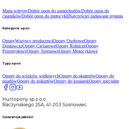
Mapa witryny
Dobór opon do samochodów
Dobór opon do
ciągników
Dobór opon do motocykli
Najczęściej zadawane pytania
Kategorie opon
Opony
Wszyscy producenci
Opony Osobowe
Opony
Dostawcze
Opony Ciężarowe
Opony Rolnicze
Opony
Przemysłowe
Opony Terenowe
Opony Motocyklowe
Typy opon
Opony do wózków widłowych
Opony do skuterów
Opony do
quadów
Opony do gokartów
Opony do kosiarek
Opony specjalne
Hurtopony sp.z o.o.
Baczyńskiego 25A, 41-203 Sosnowiec
Gwarancja jakości