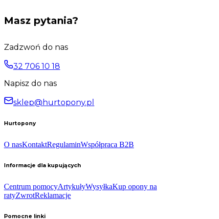
Masz pytania?
Zadzwoń do nas
32 706 10 18
Napisz do nas
sklep@hurtopony.pl
Hurtopony
O nas
Kontakt
Regulamin
Współpraca B2B
Informacje dla kupujących
Centrum pomocy
Artykuły
Wysyłka
Kup opony na
raty
Zwrot
Reklamacje
Pomocne linki