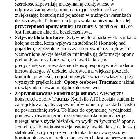
szerokość zapewniają maksymalną efektywność w
odprowadzaniu wody, minimalizując ryzyko poślizgu i
zwiększając kontrolę nad pojazdem w trudnych warunkach
deszczowych. Ta konstrukcja pozwala na utrzymanie stałej
przyczepności opony letniej Tracmax X-privilo AT01
, co
jest fundamentalne dla bezpieczeństwa.
Sztywne bloki barkowe:
Sztywne bloki barkowe bieżnika to
kolejna cecha, która wpływa na stabilność i kontrolę nad
pojazdem, szczególnie podczas pokonywania zakrętów. Te
wzmocnione sekcje bieżnika minimalizują deformacje opony
pod wpływem sił bocznych, co przekłada się na
precyzyjniejsze prowadzenie i lepszą responsywność układu
kierowniczego. W efekcie, kierowca ma większe poczucie
kontroli i pewności, co jest niezwykle ważne zwłaszcza przy
wyższych prędkościach.
Opony osobowe Tracmax
z takimi
rozwiązaniami gwarantują bezpieczeństwo.
Zoptymalizowana konstrukcja osnowy:
Wewnętrzna
konstrukcja opony Tracmax X-privilo AT01 została starannie
zaprojektowana, aby zapewnić równomierny rozkład nacisku
na powierzchnię styku. To klucz do optymalnej wydajności,
ponieważ równomierne rozłożenie nacisku minimalizuje
nieregularne zużycie bieżnika, co wydłuża żywotność opony.
Ponadto, stabilna konstrukcja osnowy przekłada się na lepszą
stabilność jazdy na prostych odcinkach oraz zwiększony
komfort akustyczny, redukując poziom hałasu generowanego