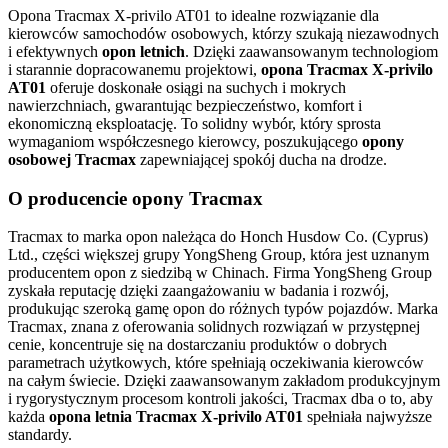
Opona Tracmax X-privilo AT01 to idealne rozwiązanie dla
kierowców samochodów osobowych, którzy szukają niezawodnych
i efektywnych
opon letnich
. Dzięki zaawansowanym technologiom
i starannie dopracowanemu projektowi,
opona Tracmax X-privilo
AT01
oferuje doskonałe osiągi na suchych i mokrych
nawierzchniach, gwarantując bezpieczeństwo, komfort i
ekonomiczną eksploatację. To solidny wybór, który sprosta
wymaganiom współczesnego kierowcy, poszukującego
opony
osobowej Tracmax
zapewniającej spokój ducha na drodze.
O producencie opony Tracmax
Tracmax to marka opon należąca do Honch Husdow Co. (Cyprus)
Ltd., części większej grupy YongSheng Group, która jest uznanym
producentem opon z siedzibą w Chinach. Firma YongSheng Group
zyskała reputację dzięki zaangażowaniu w badania i rozwój,
produkując szeroką gamę opon do różnych typów pojazdów. Marka
Tracmax, znana z oferowania solidnych rozwiązań w przystępnej
cenie, koncentruje się na dostarczaniu produktów o dobrych
parametrach użytkowych, które spełniają oczekiwania kierowców
na całym świecie. Dzięki zaawansowanym zakładom produkcyjnym
i rygorystycznym procesom kontroli jakości, Tracmax dba o to, aby
każda
opona letnia Tracmax X-privilo AT01
spełniała najwyższe
standardy.