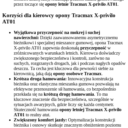
przez toczące się
opony letnie Tracmax X-privilo AT01
.
Korzyści dla kierowcy opony Tracmax X-privilo
AT01
Wyjątkowa przyczepność na mokrej i suchej
nawierzchni:
Dzięki zaawansowanemu asymetrycznemu
bieżnikowi i specjalnej mieszance gumowej, opona Tracmax
X-privilo AT01 zapewnia doskonałą
przyczepność
w
zróżnicowanych warunkach letnich. Kierowca doświadczy
zwiększonego bezpieczeństwa i kontroli, zarówno na
suchych, rozgrzanych drogach, jak i podczas nagłych opadów
deszczu. Ta cecha jest kluczowa dla pewności siebie za
kierownicą, jaką dają
opony osobowe Tracmax
.
Krótsza droga hamowania:
Innowacyjna konstrukcja
bieżnika oraz elastyczna mieszanka gumowa pozwalają na
efektywne przenoszenie sił hamowania, co bezpośrednio
przekłada się na
krótszą drogę hamowania
. To ma
kluczowe znaczenie dla bezpieczeństwa, szczególnie w
sytuacjach awaryjnych, gdzie liczy się każda centymetr.
Skuteczność hamowania
opony letniej Tracmax X-privilo
AT01
to realny atut.
Zwiększony komfort jazdy:
Optymalizacja konstrukcji
bieżnika i osnowy skutkuje znacznym obniżeniem poziomu