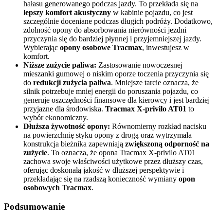
hałasu generowanego podczas jazdy. To przekłada się na
lepszy komfort akustyczny
w kabinie pojazdu, co jest
szczególnie doceniane podczas długich podróży. Dodatkowo,
zdolność opony do absorbowania nierówności jezdni
przyczynia się do bardziej płynnej i przyjemniejszej jazdy.
Wybierając
opony osobowe Tracmax
, inwestujesz w
komfort.
Niższe zużycie paliwa:
Zastosowanie nowoczesnej
mieszanki gumowej o niskim oporze toczenia przyczynia się
do
redukcji zużycia paliwa
. Mniejsze tarcie oznacza, że
silnik potrzebuje mniej energii do poruszania pojazdu, co
generuje oszczędności finansowe dla kierowcy i jest bardziej
przyjazne dla środowiska.
Tracmax X-privilo AT01
to
wybór ekonomiczny.
Dłuższa żywotność opony:
Równomierny rozkład nacisku
na powierzchnię styku opony z drogą oraz wytrzymała
konstrukcja bieżnika zapewniają
zwiększoną odporność na
zużycie
. To oznacza, że opona Tracmax X-privilo AT01
zachowa swoje właściwości użytkowe przez dłuższy czas,
oferując doskonałą jakość w dłuższej perspektywie i
przekładając się na rzadszą konieczność wymiany
opon
osobowych Tracmax
.
Podsumowanie