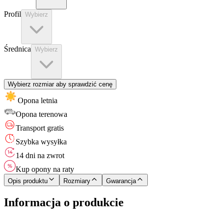
Profil
Wybierz
Średnica
Wybierz
Wybierz rozmiar aby sprawdzić cenę
Opona letnia
Opona
terenowa
Transport gratis
Szybka wysyłka
14 dni na zwrot
Kup opony na raty
Opis produktu
Rozmiary
Gwarancja
Informacja o produkcie