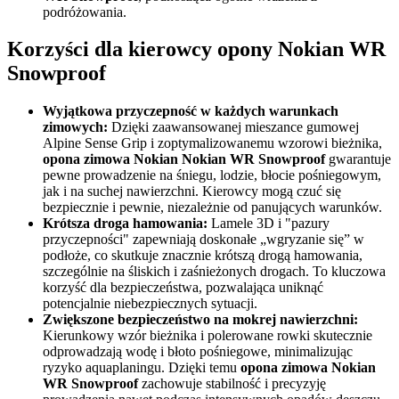
podróżowania.
Korzyści dla kierowcy opony Nokian WR
Snowproof
Wyjątkowa przyczepność w każdych warunkach
zimowych:
Dzięki zaawansowanej mieszance gumowej
Alpine Sense Grip i zoptymalizowanemu wzorowi bieżnika,
opona zimowa Nokian Nokian WR Snowproof
gwarantuje
pewne prowadzenie na śniegu, lodzie, błocie pośniegowym,
jak i na suchej nawierzchni. Kierowcy mogą czuć się
bezpiecznie i pewnie, niezależnie od panujących warunków.
Krótsza droga hamowania:
Lamele 3D i "pazury
przyczepności" zapewniają doskonałe „wgryzanie się” w
podłoże, co skutkuje znacznie krótszą drogą hamowania,
szczególnie na śliskich i zaśnieżonych drogach. To kluczowa
korzyść dla bezpieczeństwa, pozwalająca uniknąć
potencjalnie niebezpiecznych sytuacji.
Zwiększone bezpieczeństwo na mokrej nawierzchni:
Kierunkowy wzór bieżnika i polerowane rowki skutecznie
odprowadzają wodę i błoto pośniegowe, minimalizując
ryzyko aquaplaningu. Dzięki temu
opona zimowa Nokian
WR Snowproof
zachowuje stabilność i precyzyję