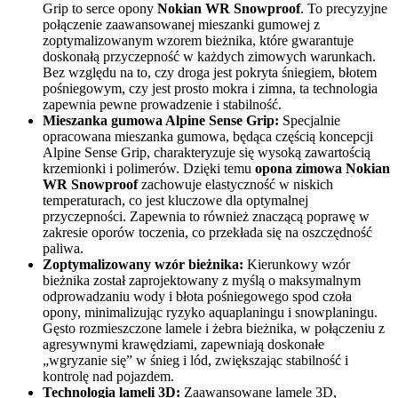
Grip to serce opony
Nokian WR Snowproof
. To precyzyjne
połączenie zaawansowanej mieszanki gumowej z
zoptymalizowanym wzorem bieżnika, które gwarantuje
doskonałą przyczepność w każdych zimowych warunkach.
Bez względu na to, czy droga jest pokryta śniegiem, błotem
pośniegowym, czy jest prosto mokra i zimna, ta technologia
zapewnia pewne prowadzenie i stabilność.
Mieszanka gumowa Alpine Sense Grip:
Specjalnie
opracowana mieszanka gumowa, będąca częścią koncepcji
Alpine Sense Grip, charakteryzuje się wysoką zawartością
krzemionki i polimerów. Dzięki temu
opona zimowa Nokian
WR Snowproof
zachowuje elastyczność w niskich
temperaturach, co jest kluczowe dla optymalnej
przyczepności. Zapewnia to również znaczącą poprawę w
zakresie oporów toczenia, co przekłada się na oszczędność
paliwa.
Zoptymalizowany wzór bieżnika:
Kierunkowy wzór
bieżnika został zaprojektowany z myślą o maksymalnym
odprowadzaniu wody i błota pośniegowego spod czoła
opony, minimalizując ryzyko aquaplaningu i snowplaningu.
Gęsto rozmieszczone lamele i żebra bieżnika, w połączeniu z
agresywnymi krawędziami, zapewniają doskonałe
„wgryzanie się” w śnieg i lód, zwiększając stabilność i
kontrolę nad pojazdem.
Technologia lameli 3D:
Zaawansowane lamele 3D,