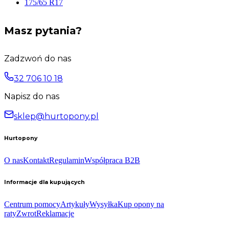
175/65 R17
Masz pytania?
Zadzwoń do nas
32 706 10 18
Napisz do nas
sklep@hurtopony.pl
Hurtopony
O nas
Kontakt
Regulamin
Współpraca B2B
Informacje dla kupujących
Centrum pomocy
Artykuły
Wysyłka
Kup opony na
raty
Zwrot
Reklamacje