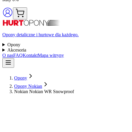
Opony detaliczne i hurtowe dla każdego.
Opony
Akcesoria
O nas
FAQ
Kontakt
Mapa witryny
Opony
Opony Nokian
Nokian Nokian WR Snowproof