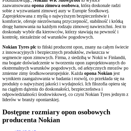
Podsumowując,
Nokian WR Snowproof
to wysoce
zaawansowana
opona zimowa osobowa
, która doskonale radzi
sobie z wyzwaniami zimowej aury w Europie Środkowej.
Zaprojektowana z myślą o najwyższym bezpieczeństwie i
komforcie, oferuje niezrównaną przyczepność, stabilność i krótką
drogę hamowania na każdym rodzaju zimowej nawierzchni. Jest to
doskonały wybór dla kierowców, którzy stawiają na pewność i
kontrolę, niezależnie od warunków pogodowych.
Nokian Tyres plc
to fiński producent opon, znany na całym świecie
z innowacyjnych i bezpiecznych produktów, zwłaszcza w
segmencie opon zimowych. Firma, z siedzibą w Nokii w Finlandii,
ma bogate doświadczenie w tworzeniu opon zaprojektowanych do
ekstremalnych warunków pogodowych, od arktycznych mrozów po
zmienne zimy środkowoeuropejskie. Każda
opona Nokian
jest
wynikiem zaangażowania w badania i rozwój, co przekłada się na
produkty o najwyższej jakości i wydajności. Ich filozofia opiera się
na ciągłym dążeniu do doskonałości, bezpieczeństwa i
odpowiedzialności środowiskowej, co czyni Nokian Tyres jednym z
liderów w branży oponiarskiej.
Dostępne rozmiary opon osobowych
producenta Nokian