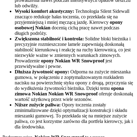
prowadzenia nawet podczas intensywnych opadów deszczu
lub odwilży.
Wysoki komfort akustyczny:
Technologia Silent Sidewall
znacząco redukuje hałas toczenia, co przekłada się na
przyjemniejszą i mniej męczącą jazdę. Kierowcy
opony
osobowej Nokian
docenią cichą pracę nawet podczas
długich podróży.
Zwiększona stabilność i kontrola:
Solidne bloki bieżnika i
precyzyjnie rozmieszczone lamele zapewniają doskonałą
stabilność kierunkową i reakcję na ruchy kierownicą, co jest
niezwykle ważne w zmiennych warunkach zimowych.
Prowadzenie
opony Nokian WR Snowproof
jest
przewidywalne i pewne.
Dłuższa żywotność opony:
Odporna na zużycie mieszanka
gumowa, w połączeniu z zoptymalizowanym rozkładem
nacisku na powierzchnię styku opony z drogą, przyczynia się
do wydłużenia żywotności bieżnika. Dzięki temu
opona
zimowa Nokian Nokian WR Snowproof
oferuje doskonałą
wartość użytkową przez wiele sezonów.
Niższe zużycie paliwa:
Opory toczenia zostały
zminimalizowane dzięki optymalizacji konstrukcji i składu
mieszanki gumowej. To przekłada się na mniejsze zużycie
paliwa, co jest korzystne zarówno dla portfela kierowcy, jak i
dla środowiska.