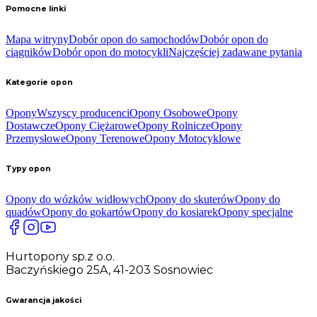
Pomocne linki
Mapa witryny
Dobór opon do samochodów
Dobór opon do
ciągników
Dobór opon do motocykli
Najczęściej zadawane pytania
Kategorie opon
Opony
Wszyscy producenci
Opony Osobowe
Opony
Dostawcze
Opony Ciężarowe
Opony Rolnicze
Opony
Przemysłowe
Opony Terenowe
Opony Motocyklowe
Typy opon
Opony do wózków widłowych
Opony do skuterów
Opony do
quadów
Opony do gokartów
Opony do kosiarek
Opony specjalne
Hurtopony sp.z o.o.
Baczyńskiego 25A, 41-203 Sosnowiec
Gwarancja jakości