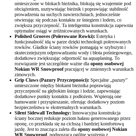
umieszczone w blokach bieżnika, blokują się wzajemnie pod
obciążeniem, usztywniając bieżnik i poprawiając stabilność
prowadzenia na suchych nawierzchniach, jednocześnie
otwierając się podczas kontaktu ze śniegiem i lodem, co
zwiększa przyczepność. Ta inteligentna konstrukcja zapewnia
optymalne osiągi w zróżnicowanych warunkach.
Polished Grooves (Polerowane Rowki):
Estetyka i
funkcjonalność idą w parze dzięki technologii polerowanych
rowków. Gładkie ściany rowków pomagają w szybszym i
skuteczniejszym odprowadzaniu wody i błota pośniegowego,
dodatkowo zwiększając odporność na aquaplaning. To
rozwiązanie jest szczególnie ważne dla
opony osobowej
Nokian WR Snowproof
pracującej w zmiennych warunkach
zimowych.
Grip Claws (Pazury Przyczepności):
Specjalne „pazury”
umieszczone między blokami bieżnika poprawiają
przyczepność na głębokim śniegu i lodzie, zapewniając
dodatkowe punkty kontaktu z podłożem. Wspierają one
hamowanie i przyspieszanie, oferując dodatkowy poziom
bezpieczeństwa w ekstremalnych warunkach.
Silent Sidewall Technology:
Innowacyjna konstrukcja
ściany bocznej redukuje poziom hałasu generowanego przez
oponę, co przekłada się na cichszą i bardziej komfortową
jazdę. Jest to znacząca zaleta dla
opony osobowej Nokian
WR Snowproof
, podnosząca ogólne wrażenia z