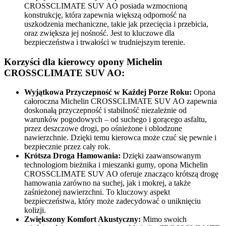
CROSSCLIMATE SUV AO posiada wzmocnioną
konstrukcję, która zapewnia większą odporność na
uszkodzenia mechaniczne, takie jak przecięcia i przebicia,
oraz zwiększa jej nośność. Jest to kluczowe dla
bezpieczeństwa i trwałości w trudniejszym terenie.
Korzyści dla kierowcy opony Michelin
CROSSCLIMATE SUV AO:
Wyjątkowa Przyczepność w Każdej Porze Roku:
Opona
całoroczna Michelin CROSSCLIMATE SUV AO zapewnia
doskonałą przyczepność i stabilność niezależnie od
warunków pogodowych – od suchego i gorącego asfaltu,
przez deszczowe drogi, po ośnieżone i oblodzone
nawierzchnie. Dzięki temu kierowca może czuć się pewnie i
bezpiecznie przez cały rok.
Krótsza Droga Hamowania:
Dzięki zaawansowanym
technologiom bieżnika i mieszanki gumy, opona Michelin
CROSSCLIMATE SUV AO oferuje znacząco krótszą drogę
hamowania zarówno na suchej, jak i mokrej, a także
zaśnieżonej nawierzchni. To kluczowy aspekt
bezpieczeństwa, który może zadecydować o uniknięciu
kolizji.
Zwiększony Komfort Akustyczny:
Mimo swoich