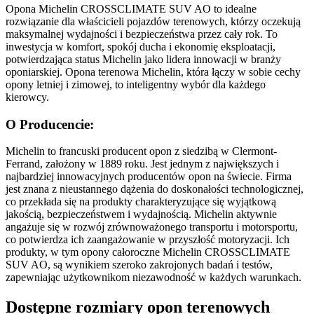
Opona Michelin CROSSCLIMATE SUV AO to idealne
rozwiązanie dla właścicieli pojazdów terenowych, którzy oczekują
maksymalnej wydajności i bezpieczeństwa przez cały rok. To
inwestycja w komfort, spokój ducha i ekonomię eksploatacji,
potwierdzająca status Michelin jako lidera innowacji w branży
oponiarskiej. Opona terenowa Michelin, która łączy w sobie cechy
opony letniej i zimowej, to inteligentny wybór dla każdego
kierowcy.
O Producencie:
Michelin to francuski producent opon z siedzibą w Clermont-
Ferrand, założony w 1889 roku. Jest jednym z największych i
najbardziej innowacyjnych producentów opon na świecie. Firma
jest znana z nieustannego dążenia do doskonałości technologicznej,
co przekłada się na produkty charakteryzujące się wyjątkową
jakością, bezpieczeństwem i wydajnością. Michelin aktywnie
angażuje się w rozwój zrównoważonego transportu i motorsportu,
co potwierdza ich zaangażowanie w przyszłość motoryzacji. Ich
produkty, w tym opony całoroczne Michelin CROSSCLIMATE
SUV AO, są wynikiem szeroko zakrojonych badań i testów,
zapewniając użytkownikom niezawodność w każdych warunkach.
Dostępne rozmiary opon terenowych