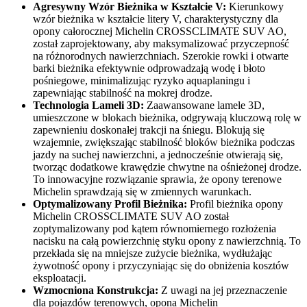
Agresywny Wzór Bieżnika w Kształcie V:
Kierunkowy
wzór bieżnika w kształcie litery V, charakterystyczny dla
opony całorocznej Michelin CROSSCLIMATE SUV AO,
został zaprojektowany, aby maksymalizować przyczepność
na różnorodnych nawierzchniach. Szerokie rowki i otwarte
barki bieżnika efektywnie odprowadzają wodę i błoto
pośniegowe, minimalizując ryzyko aquaplaningu i
zapewniając stabilność na mokrej drodze.
Technologia Lameli 3D:
Zaawansowane lamele 3D,
umieszczone w blokach bieżnika, odgrywają kluczową rolę w
zapewnieniu doskonałej trakcji na śniegu. Blokują się
wzajemnie, zwiększając stabilność bloków bieżnika podczas
jazdy na suchej nawierzchni, a jednocześnie otwierają się,
tworząc dodatkowe krawędzie chwytne na ośnieżonej drodze.
To innowacyjne rozwiązanie sprawia, że opony terenowe
Michelin sprawdzają się w zmiennych warunkach.
Optymalizowany Profil Bieżnika:
Profil bieżnika opony
Michelin CROSSCLIMATE SUV AO został
zoptymalizowany pod kątem równomiernego rozłożenia
nacisku na całą powierzchnię styku opony z nawierzchnią. To
przekłada się na mniejsze zużycie bieżnika, wydłużając
żywotność opony i przyczyniając się do obniżenia kosztów
eksploatacji.
Wzmocniona Konstrukcja:
Z uwagi na jej przeznaczenie
dla pojazdów terenowych, opona Michelin