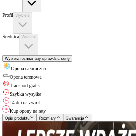
Profil
Wybierz
Średnica
Wybierz
Wybierz rozmiar aby sprawdzić cenę
Opona całoroczna
Opona
terenowa
Transport gratis
Szybka wysyłka
14 dni na zwrot
Kup opony na raty
Opis produktu
Rozmiary
Gwarancja