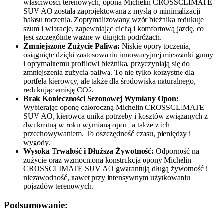
właściwości terenowych, opona Michelin CROSSCLIMATE
SUV AO została zaprojektowana z myślą o minimalizacji
hałasu toczenia. Zoptymalizowany wzór bieżnika redukuje
szum i wibracje, zapewniając cichą i komfortową jazdę, co
jest szczególnie ważne w długich podróżach.
Zmniejszone Zużycie Paliwa:
Niskie opory toczenia,
osiągnięte dzięki zastosowaniu innowacyjnej mieszanki gumy
i optymalnemu profilowi bieżnika, przyczyniają się do
zmniejszenia zużycia paliwa. To nie tylko korzystne dla
portfela kierowcy, ale także dla środowiska naturalnego,
redukując emisję CO2.
Brak Konieczności Sezonowej Wymiany Opon:
Wybierając oponę całoroczną Michelin CROSSCLIMATE
SUV AO, kierowca unika potrzeby i kosztów związanych z
dwukrotną w roku wymianą opon, a także z ich
przechowywaniem. To oszczędność czasu, pieniędzy i
wygody.
Wysoka Trwałość i Dłuższa Żywotność:
Odporność na
zużycie oraz wzmocniona konstrukcja opony Michelin
CROSSCLIMATE SUV AO gwarantują długą żywotność i
niezawodność, nawet przy intensywnym użytkowaniu
pojazdów terenowych.
Podsumowanie: