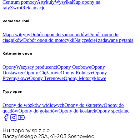
Centrum pomocy
Artykuły
Wysyłka
Kup opony na
raty
Zwrot
Reklamacje
Pomocne linki
Mapa witryny
Dobór opon do samochodów
Dobór opon do
ciągników
Dobór opon do motocykli
Najczęściej zadawane pytania
Kategorie opon
Opony
Wszyscy producenci
Opony Osobowe
Opony
Dostawcze
Opony Ciężarowe
Opony Rolnicze
Opony
Przemysłowe
Opony Terenowe
Opony Motocyklowe
Typy opon
Opony do wózków widłowych
Opony do skuterów
Opony do
quadów
Opony do gokartów
Opony do kosiarek
Opony specjalne
Hurtopony sp.z o.o.
Baczyńskiego 25A, 41-203 Sosnowiec