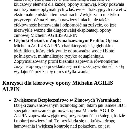
kluczowy element dla każdej opony zimowej, który pozwala
na utrzymanie optymalnych właściwości trakcyjnych nawet w
ekstremalnie niskich temperaturach. Zwiększa to nie tylko
przyczepność na zimnych nawierzchniach, ale także
efektywność hamowania i odporność na zużycie, co jest
niezwykle ważne dla długotrwałej eksploatacji opony
zimowej Michelin AGILIS ALPIN.
Głęboki Bieżnik o Zoptymalizowanym Profilu:
Opona
Michelin AGILIS ALPIN charakteryzuje się głębokim
bieżnikiem, który efektywnie odprowadza wodę i błoto
pośniegowe, minimalizując ryzyko aquaplaningu.
Zoptymalizowany profil bieżnika zapewnia równomierne
zużycie opony, co przekłada się na dłuższą żywotność i stałą
wydajność przez cały okres użytkowania.
Korzyści dla kierowcy opony Michelin AGILIS
ALPIN
Zwiększone Bezpieczeństwo w Zimowych Warunkach:
Dzięki zaawansowanym technologiom, takim jak lamele 3D i
specjalna mieszanka gumowa, opona Michelin AGILIS
ALPIN zapewnia wyjątkową przyczepność na śniegu, lodzie
i mokrej nawierzchni. To przekłada się na krótszą drogę
hamowania i większą kontrolę nad pojazdem, co jest