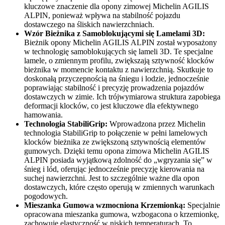
kluczowe znaczenie dla opony zimowej Michelin AGILIS
ALPIN, ponieważ wpływa na stabilność pojazdu
dostawczego na śliskich nawierzchniach.
Wzór Bieżnika z Samoblokującymi się Lamelami 3D:
Bieżnik opony Michelin AGILIS ALPIN został wyposażony
w technologię samoblokujących się lameli 3D. Te specjalne
lamele, o zmiennym profilu, zwiększają sztywność klocków
bieżnika w momencie kontaktu z nawierzchnią. Skutkuje to
doskonałą przyczepnością na śniegu i lodzie, jednocześnie
poprawiając stabilność i precyzję prowadzenia pojazdów
dostawczych w zimie. Ich trójwymiarowa struktura zapobiega
deformacji klocków, co jest kluczowe dla efektywnego
hamowania.
Technologia StabiliGrip:
Wprowadzona przez Michelin
technologia StabiliGrip to połączenie w pełni lamelowych
klocków bieżnika ze zwiększoną sztywnością elementów
gumowych. Dzięki temu opona zimowa Michelin AGILIS
ALPIN posiada wyjątkową zdolność do „wgryzania się” w
śnieg i lód, oferując jednocześnie precyzję kierowania na
suchej nawierzchni. Jest to szczególnie ważne dla opon
dostawczych, które często operują w zmiennych warunkach
pogodowych.
Mieszanka Gumowa wzmocniona Krzemionką:
Specjalnie
opracowana mieszanka gumowa, wzbogacona o krzemionkę,
zachowuje elastyczność w niskich temperaturach. To