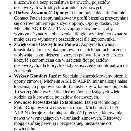
kluczowe dla bezpieczeństwa kierowców pojazdów
dostawczych w trudnych warunkach zimowych.
Dłuższa Żywotność Opony:
Technologie takie jak Durable
Contact Patch i zoptymalizowany profil bieżnika przyczyniają
się do równomiernego zużycia opony. Opony dostawcze
Michelin AGILIS ALPIN są zaprojektowane tak, aby
wytrzymać znaczne obciążenia i długie przebiegi, co oznacza
mniej częste wymiany i oszczędności dla użytkownika.
Zwiększona Oszczędność Paliwa:
Zoptymalizowana
konstrukcja i mieszanka gumowa o niskich oporach toczenia
wpływają na zmniejszenie zużycia paliwa. Jest to znacząca
korzyść ekonomiczna dla właścicieli flot pojazdów
dostawczych, dla których każdy zaoszczędzony litr paliwa ma
znaczenie.
Wyższy Komfort Jazdy:
Specjalnie zaprojektowany bieżnik
opony zimowej Michelin AGILIS ALPIN minimalizuje hałas
toczenia, co poprawia komfort akustyczny w kabinie pojazdu.
To szczególnie ważne dla kierowców spędzających wiele
godzin za kierownicą pojazdów dostawczych.
Pewność Prowadzenia i Stabilność:
Dzięki technologii
StabiliGrip i wzorowi bieżnika, opona Michelin AGILIS
ALPIN oferuje znakomitą stabilność i precyzję kierowania,
nawet w wymagających warunkach zimowych. Kierowcy
mogą czuć się pewniej i bezpieczniej, niezależnie od
nawierzchni.