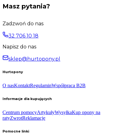
Masz pytania?
Zadzwoń do nas
32 706 10 18
Napisz do nas
sklep@hurtopony.pl
Hurtopony
O nas
Kontakt
Regulamin
Współpraca B2B
Informacje dla kupujących
Centrum pomocy
Artykuły
Wysyłka
Kup opony na
raty
Zwrot
Reklamacje
Pomocne linki