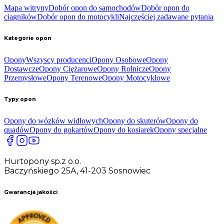
Mapa witryny
Dobór opon do samochodów
Dobór opon do
ciągników
Dobór opon do motocykli
Najczęściej zadawane pytania
Kategorie opon
Opony
Wszyscy producenci
Opony Osobowe
Opony
Dostawcze
Opony Ciężarowe
Opony Rolnicze
Opony
Przemysłowe
Opony Terenowe
Opony Motocyklowe
Typy opon
Opony do wózków widłowych
Opony do skuterów
Opony do
quadów
Opony do gokartów
Opony do kosiarek
Opony specjalne
Hurtopony sp.z o.o.
Baczyńskiego 25A, 41-203 Sosnowiec
Gwarancja jakości