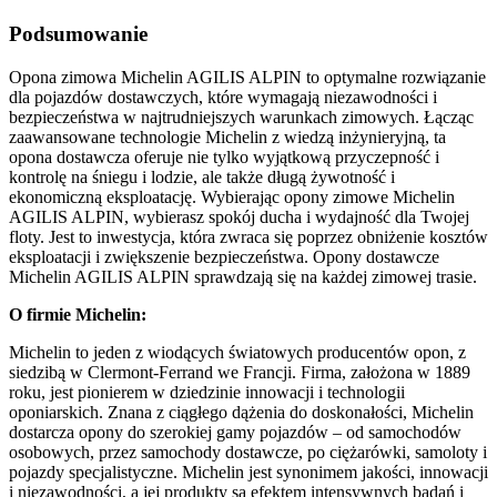
Podsumowanie
Opona zimowa Michelin AGILIS ALPIN to optymalne rozwiązanie
dla pojazdów dostawczych, które wymagają niezawodności i
bezpieczeństwa w najtrudniejszych warunkach zimowych. Łącząc
zaawansowane technologie Michelin z wiedzą inżynieryjną, ta
opona dostawcza oferuje nie tylko wyjątkową przyczepność i
kontrolę na śniegu i lodzie, ale także długą żywotność i
ekonomiczną eksploatację. Wybierając opony zimowe Michelin
AGILIS ALPIN, wybierasz spokój ducha i wydajność dla Twojej
floty. Jest to inwestycja, która zwraca się poprzez obniżenie kosztów
eksploatacji i zwiększenie bezpieczeństwa. Opony dostawcze
Michelin AGILIS ALPIN sprawdzają się na każdej zimowej trasie.
O firmie Michelin:
Michelin to jeden z wiodących światowych producentów opon, z
siedzibą w Clermont-Ferrand we Francji. Firma, założona w 1889
roku, jest pionierem w dziedzinie innowacji i technologii
oponiarskich. Znana z ciągłego dążenia do doskonałości, Michelin
dostarcza opony do szerokiej gamy pojazdów – od samochodów
osobowych, przez samochody dostawcze, po ciężarówki, samoloty i
pojazdy specjalistyczne. Michelin jest synonimem jakości, innowacji
i niezawodności, a jej produkty są efektem intensywnych badań i