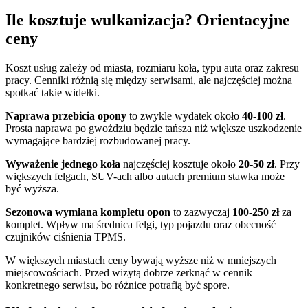
Ile kosztuje wulkanizacja? Orientacyjne
ceny
Koszt usług zależy od miasta, rozmiaru koła, typu auta oraz zakresu
pracy. Cenniki różnią się między serwisami, ale najczęściej można
spotkać takie widełki.
Naprawa przebicia opony
to zwykle wydatek około
40-100 zł
.
Prosta naprawa po gwoździu będzie tańsza niż większe uszkodzenie
wymagające bardziej rozbudowanej pracy.
Wyważenie jednego koła
najczęściej kosztuje około
20-50 zł
. Przy
większych felgach, SUV-ach albo autach premium stawka może
być wyższa.
Sezonowa wymiana kompletu opon
to zazwyczaj
100-250 zł
za
komplet. Wpływ ma średnica felgi, typ pojazdu oraz obecność
czujników ciśnienia TPMS.
W większych miastach ceny bywają wyższe niż w mniejszych
miejscowościach. Przed wizytą dobrze zerknąć w cennik
konkretnego serwisu, bo różnice potrafią być spore.