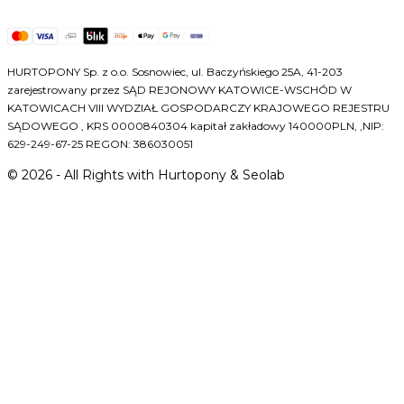
HURTOPONY Sp. z o.o. Sosnowiec, ul. Baczyńskiego 25A, 41-203
zarejestrowany przez SĄD REJONOWY KATOWICE-WSCHÓD W
KATOWICACH VIII WYDZIAŁ GOSPODARCZY KRAJOWEGO REJESTRU
SĄDOWEGO , KRS 0000840304 kapitał zakładowy 140000PLN, ,NIP:
629-249-67-25 REGON: 386030051
©
2026
- All Rights with Hurtopony & Seolab