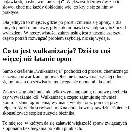
pojawia się hasło „wulkanizacja”. Większość kierowców zna to
słowo, choć nie każdy dokładnie wie, co kryje się za nim w
praktyce.
Dla jednych to miejsce, gdzie po prostu zmienia się opony, a dla
innych punkt ratunkowy, gdy koło odmawia współpracy tuż przed
wyjazdem. W rzeczywistości zakres usług jest znacznie szerszy i
często potrafi rozwiązać problem szybciej, niż się wydaje.
Co to jest wulkanizacja? Dziś to coś
więcej niż łatanie opon
Samo określenie „wulkanizacja” pochodzi od procesu chemicznego
łączenia i utwardzania gumy. Obecnie ta nazwa najczęściej odnosi
się po prostu do serwisu zajmującego się oponami i kołami.
Zakres usług obejmuje nie tylko wymianę opon, naprawę przebicia
czy wyważanie kół. Wulkanizacja często zajmuje się również
kontrolą stanu ogumienia, wymianą wentyli oraz pomocą przy
felgach. W wielu serwisach można dodatkowo sprawdzić ciśnienie i
skonsultować stopień zużycia bieżnika.
To miejsce, w którym da się załatwić większość spraw związanych
z oponami bez biegania po kilku punktach.