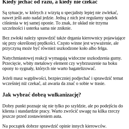
Kiedy jechać od razu, a kiedy nie czekać
Są sytuacje, w których z wizytą u specjalisty lepiej nie zwlekać,
nawet jeśli auto nadal jedzie. Jedną z nich jest regularny spadek
ciśnienia w tej samej oponie. To znak, że układ nie trzyma
szczelności i usterka sama nie zniknie.
Bez zwłoki należy sprawdzić także drgania kierownicy pojawiające
się przy określonej prędkości. Często winne jest wyważenie, ale
przyczyną może być również uszkodzone koło albo felga.
Natychmiastowej reakcji wymagają widoczne uszkodzenia gumy.
Przecięcie, wbity metalowy element czy wybrzuszenie na boku
opony to sygnały, których nie warto bagatelizować.
Jeżeli masz wątpliwości, bezpieczniej podjechać i sprawdzić temat
wcześniej niż czekać, aż awaria da znać o sobie w trasie.
Jak wybrać dobrą wulkanizację?
Dobry punkt poznaje się nie tylko po szyldzie, ale po podejściu do
klienta i standardzie pracy. Warto zwrócić uwagę na kilka rzeczy
jeszcze przed zostawieniem auta.
Na początek dobrze sprawdzić opinie innych kierowców.