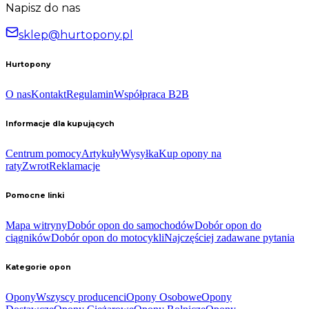
Napisz do nas
sklep@hurtopony.pl
Hurtopony
O nas
Kontakt
Regulamin
Współpraca B2B
Informacje dla kupujących
Centrum pomocy
Artykuły
Wysyłka
Kup opony na
raty
Zwrot
Reklamacje
Pomocne linki
Mapa witryny
Dobór opon do samochodów
Dobór opon do
ciągników
Dobór opon do motocykli
Najczęściej zadawane pytania
Kategorie opon
Opony
Wszyscy producenci
Opony Osobowe
Opony