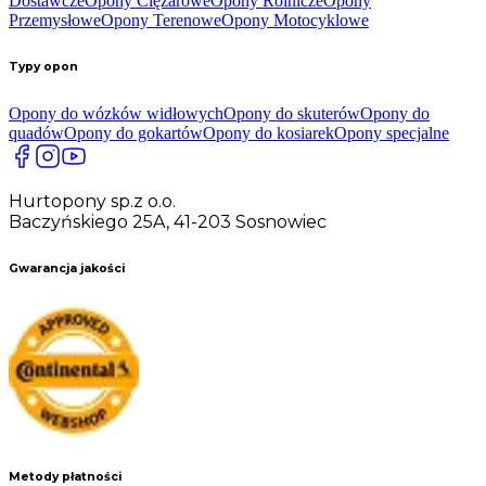
Dostawcze
Opony Ciężarowe
Opony Rolnicze
Opony
Przemysłowe
Opony Terenowe
Opony Motocyklowe
Typy opon
Opony do wózków widłowych
Opony do skuterów
Opony do
quadów
Opony do gokartów
Opony do kosiarek
Opony specjalne
Hurtopony sp.z o.o.
Baczyńskiego 25A, 41-203 Sosnowiec
Gwarancja jakości
Metody płatności