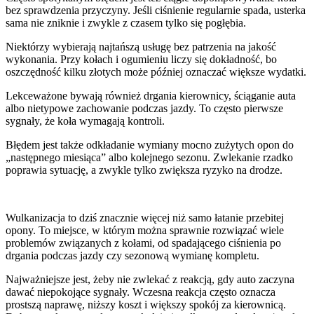
bez sprawdzenia przyczyny. Jeśli ciśnienie regularnie spada, usterka
sama nie zniknie i zwykle z czasem tylko się pogłębia.
Niektórzy wybierają najtańszą usługę bez patrzenia na jakość
wykonania. Przy kołach i ogumieniu liczy się dokładność, bo
oszczędność kilku złotych może później oznaczać większe wydatki.
Lekceważone bywają również drgania kierownicy, ściąganie auta
albo nietypowe zachowanie podczas jazdy. To często pierwsze
sygnały, że koła wymagają kontroli.
Błędem jest także odkładanie wymiany mocno zużytych opon do
„następnego miesiąca” albo kolejnego sezonu. Zwlekanie rzadko
poprawia sytuację, a zwykle tylko zwiększa ryzyko na drodze.
Wulkanizacja to dziś znacznie więcej niż samo łatanie przebitej
opony. To miejsce, w którym można sprawnie rozwiązać wiele
problemów związanych z kołami, od spadającego ciśnienia po
drgania podczas jazdy czy sezonową wymianę kompletu.
Najważniejsze jest, żeby nie zwlekać z reakcją, gdy auto zaczyna
dawać niepokojące sygnały. Wczesna reakcja często oznacza
prostszą naprawę, niższy koszt i większy spokój za kierownicą.