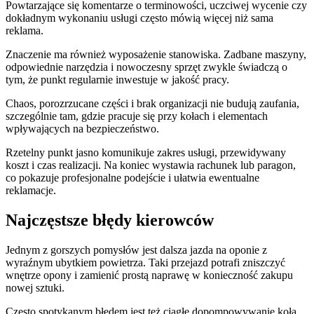
Powtarzające się komentarze o terminowości, uczciwej wycenie czy
dokładnym wykonaniu usługi często mówią więcej niż sama
reklama.
Znaczenie ma również wyposażenie stanowiska. Zadbane maszyny,
odpowiednie narzędzia i nowoczesny sprzęt zwykle świadczą o
tym, że punkt regularnie inwestuje w jakość pracy.
Chaos, porozrzucane części i brak organizacji nie budują zaufania,
szczególnie tam, gdzie pracuje się przy kołach i elementach
wpływających na bezpieczeństwo.
Rzetelny punkt jasno komunikuje zakres usługi, przewidywany
koszt i czas realizacji. Na koniec wystawia rachunek lub paragon,
co pokazuje profesjonalne podejście i ułatwia ewentualne
reklamacje.
Najczęstsze błędy kierowców
Jednym z gorszych pomysłów jest dalsza jazda na oponie z
wyraźnym ubytkiem powietrza. Taki przejazd potrafi zniszczyć
wnętrze opony i zamienić prostą naprawę w konieczność zakupu
nowej sztuki.
Często spotykanym błędem jest też ciągłe dopompowywanie koła