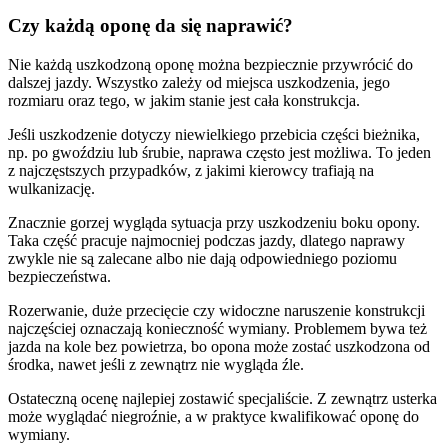
Czy każdą oponę da się naprawić?
Nie każdą uszkodzoną oponę można bezpiecznie przywrócić do
dalszej jazdy. Wszystko zależy od miejsca uszkodzenia, jego
rozmiaru oraz tego, w jakim stanie jest cała konstrukcja.
Jeśli uszkodzenie dotyczy niewielkiego przebicia części bieżnika,
np. po gwoździu lub śrubie, naprawa często jest możliwa. To jeden
z najczęstszych przypadków, z jakimi kierowcy trafiają na
wulkanizację.
Znacznie gorzej wygląda sytuacja przy uszkodzeniu boku opony.
Taka część pracuje najmocniej podczas jazdy, dlatego naprawy
zwykle nie są zalecane albo nie dają odpowiedniego poziomu
bezpieczeństwa.
Rozerwanie, duże przecięcie czy widoczne naruszenie konstrukcji
najczęściej oznaczają konieczność wymiany. Problemem bywa też
jazda na kole bez powietrza, bo opona może zostać uszkodzona od
środka, nawet jeśli z zewnątrz nie wygląda źle.
Ostateczną ocenę najlepiej zostawić specjaliście. Z zewnątrz usterka
może wyglądać niegroźnie, a w praktyce kwalifikować oponę do
wymiany.