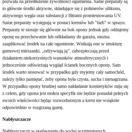
pozwala na przedłużenie żywotności ogumienia. Same preparaty są
to głównie środki aktywne, składające się z polimerów silikonu,
aktywnego węgla oraz substancji z filtrami promieniowania UV.
Same preparaty występują w postaci kremów lub "farb" w sprayu.
Preparaty te stosuje się głównie na bok opony jednak gdy oddajemy
oponę na przechowanie lub odkładamy do garażu, można
zaaplikować środek na całe ogumienie. Wnikają one w strukturę
gumowej mieszanki, „odżywiają ją”, zabezpieczają przed
działaniem niekorzystnych warunków atmosferycznych i
jednocześnie odświeżają wygląd ścianek bocznych opony. Sam
środek warto stosować w przypadku gdy myjemy cały samochód,
należy tylko pamiętać, żeby opona była czysta, sucha i nienagrzana.
W przypadku opony brudnej samo nakładanie kosmetyków mija się
z celem, gdy opona jest mokra specyfik nie będzie posiadał pełnych
swoich właściwości będąc rozwodnionym a krem nie wsiąknie
odpowiednio w rozgrzaną gumę.
Nabłyszczacze
Nabłyszczacze w porównaniu do wyżej wymienionych