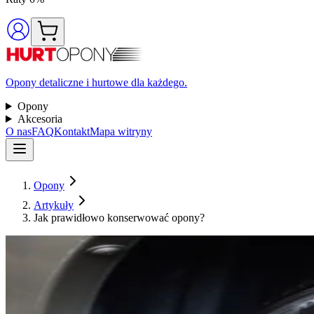
Opony detaliczne i hurtowe dla każdego.
Opony
Akcesoria
O nas
FAQ
Kontakt
Mapa witryny
Opony
Artykuły
Jak prawidłowo konserwować opony?