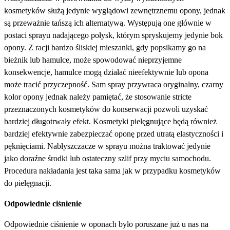
kosmetyków służą jedynie wyglądowi zewnętrznemu opony, jednak
są przeważnie tańszą ich alternatywą. Występują one głównie w
postaci sprayu nadającego połysk, którym spryskujemy jedynie bok
opony. Z racji bardzo śliskiej mieszanki, gdy popsikamy go na
bieżnik lub hamulce, może spowodować nieprzyjemne
konsekwencje, hamulce mogą działać nieefektywnie lub opona
może tracić przyczepność. Sam spray przywraca oryginalny, czarny
kolor opony jednak należy pamiętać, że stosowanie stricte
przeznaczonych kosmetyków do konserwacji pozwoli uzyskać
bardziej długotrwały efekt. Kosmetyki pielęgnujące będą również
bardziej efektywnie zabezpieczać oponę przed utratą elastyczności i
pęknięciami. Nabłyszczacze w sprayu można traktować jedynie
jako doraźne środki lub ostateczny szlif przy myciu samochodu.
Procedura nakładania jest taka sama jak w przypadku kosmetyków
do pielęgnacji.
Odpowiednie ciśnienie
Odpowiednie ciśnienie w oponach było poruszane już u nas na