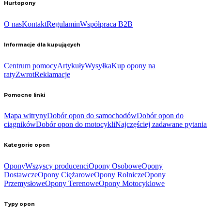
Hurtopony
O nas
Kontakt
Regulamin
Współpraca B2B
Informacje dla kupujących
Centrum pomocy
Artykuły
Wysyłka
Kup opony na
raty
Zwrot
Reklamacje
Pomocne linki
Mapa witryny
Dobór opon do samochodów
Dobór opon do
ciągników
Dobór opon do motocykli
Najczęściej zadawane pytania
Kategorie opon
Opony
Wszyscy producenci
Opony Osobowe
Opony
Dostawcze
Opony Ciężarowe
Opony Rolnicze
Opony
Przemysłowe
Opony Terenowe
Opony Motocyklowe
Typy opon