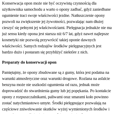
Konserwacja opon może nie być oczywistą czynnością dla
użytkownika samochodu a warto o opony zadbać, gdyż zaniedbane
ogumienie traci swoje właściwości jezdne. Natłuszczenie opony
pozwoli na zwiększenie jej żywotności, pozwalając nam dłużej
cieszyć się pełnymi jej właściwościami. Pielęgnacja jednakże nie ma
już sensu kiedy opona jest starsza niż 6/7 lat, gdyż nawet najlepsze
kosmetyki nie pozwolą przywrócić takiej oponie dawnych
właściwości. Samych rodzajów środków pielęgnacyjnych jest
bardzo dużo i postaram się przybliżyć niektóre z nich.
Preparaty do konserwacji opon
Pamiętajmy, że opony zbudowane są z gumy, która jest podatna na
warunki atmosferyczne oraz warunki drogowe. Rozlana na asfalcie
benzyna może nie uszkodzi ogumienia od razu, jednak może
doprowadzić do stwardnienia gumy lub jej popękania. Po kontakcie
opony z rozpuszczalnikami, paliwami oraz smarami koło powinno
zostać natychmiastowo umyte. Środki pielęgnujące pozwalają na
częściowe zniwelowanie skutków wyżej wymienionych środków i