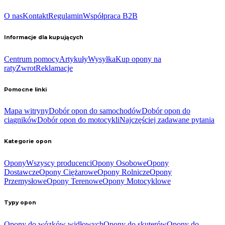
O nas
Kontakt
Regulamin
Współpraca B2B
Informacje dla kupujących
Centrum pomocy
Artykuły
Wysyłka
Kup opony na
raty
Zwrot
Reklamacje
Pomocne linki
Mapa witryny
Dobór opon do samochodów
Dobór opon do
ciągników
Dobór opon do motocykli
Najczęściej zadawane pytania
Kategorie opon
Opony
Wszyscy producenci
Opony Osobowe
Opony
Dostawcze
Opony Ciężarowe
Opony Rolnicze
Opony
Przemysłowe
Opony Terenowe
Opony Motocyklowe
Typy opon
Opony do wózków widłowych
Opony do skuterów
Opony do