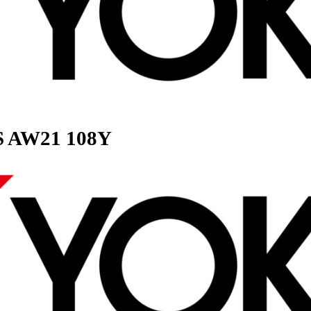
th-4S AW21 108Y