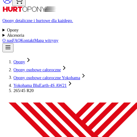
Raty 0%
Opony detaliczne i hurtowe dla każdego.
Opony
Akcesoria
O nas
FAQ
Kontakt
Mapa witryny
Opony
Opony osobowe całoroczne
Opony osobowe całoroczne Yokohama
Yokohama BluEarth-4S AW21
265/45 R20