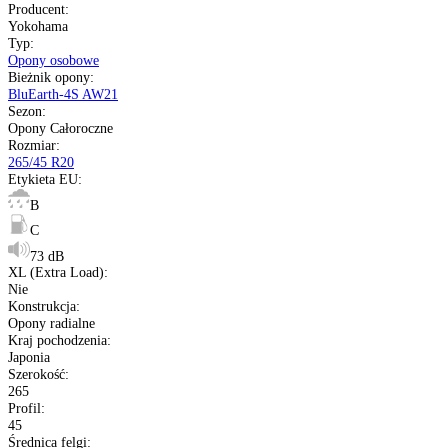
73 dB
Nie
Japonia
Nie starsze niż 20 miesięcy
pełna specyfikacja
Transport gratis
Szybka wysyłka
14 dni na zwrot
Kup opony na raty
Opis produktu
Etykieta
Gwarancja
Raty
Dane techniczne
Producent
:
Yokohama
Typ
:
Opony osobowe
Bieżnik opony
: