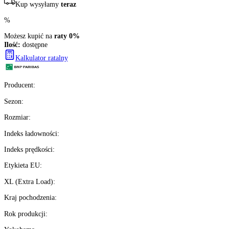
+
1
804
zł/szt.
brutto z VAT
Darmowa dostawa
Ilość:
dostępne
4
szt.
Kup teraz
Kup wysyłamy
teraz
%
Możesz kupić na
raty 0%
Ilość:
dostępne
Kalkulator ratalny
Producent
: