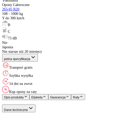
Sezon
:
Rozmiar
:
Indeks ładowności
:
Indeks prędkości
:
Etykieta EU
:
XL (Extra Load)
:
Kraj pochodzenia
:
Rok produkcji
:
Yokohama
Opony Całoroczne
265/45 R20
108 - 1000 kg
Y do 300 km/h
B
C