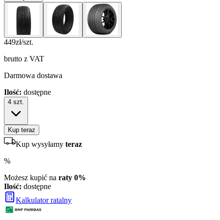
449
zł/szt.
brutto z VAT
Darmowa dostawa
Ilość:
dostępne
4
szt.
Kup teraz
Kup wysyłamy
teraz
%
Możesz kupić na
raty 0%
Ilość:
dostępne
Kalkulator ratalny