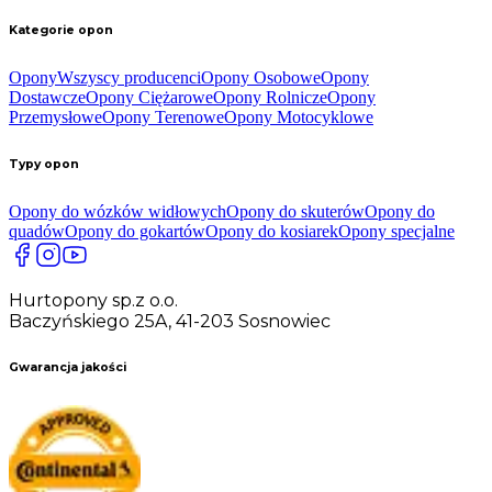
Kategorie opon
Opony
Wszyscy producenci
Opony Osobowe
Opony
Dostawcze
Opony Ciężarowe
Opony Rolnicze
Opony
Przemysłowe
Opony Terenowe
Opony Motocyklowe
Typy opon
Opony do wózków widłowych
Opony do skuterów
Opony do
quadów
Opony do gokartów
Opony do kosiarek
Opony specjalne
Hurtopony sp.z o.o.
Baczyńskiego 25A, 41-203 Sosnowiec
Gwarancja jakości