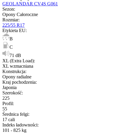
GEOLANDAR CV4S G061
Sezon
:
Opony Całoroczne
Rozmiar
:
225/55 R17
Etykieta EU
:
B
C
71 dB
XL (Extra Load)
:
XL wzmacniana
Konstrukcja
:
Opony radialne
Kraj pochodzenia
:
Japonia
Szerokość
:
225
Profil
:
55
Średnica felgi
:
17 cali
Indeks ładowności
:
101 - 825 kg