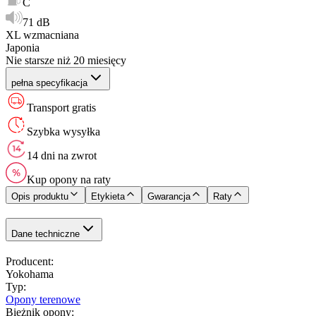
C
71 dB
XL wzmacniana
Japonia
Nie starsze niż 20 miesięcy
pełna specyfikacja
Transport gratis
Szybka wysyłka
14 dni na zwrot
Kup opony na raty
Opis produktu
Etykieta
Gwarancja
Raty
Dane techniczne
Producent
:
Yokohama
Typ
:
Opony terenowe
Bieżnik opony
: