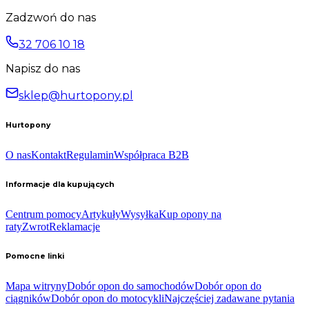
Zadzwoń do nas
32 706 10 18
Napisz do nas
sklep@hurtopony.pl
Hurtopony
O nas
Kontakt
Regulamin
Współpraca B2B
Informacje dla kupujących
Centrum pomocy
Artykuły
Wysyłka
Kup opony na
raty
Zwrot
Reklamacje
Pomocne linki
Mapa witryny
Dobór opon do samochodów
Dobór opon do
ciągników
Dobór opon do motocykli
Najczęściej zadawane pytania