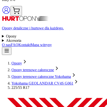
Opony detaliczne i hurtowe dla każdego.
Opony
Akcesoria
O nas
FAQ
Kontakt
Mapa witryny
Opony
Opony terenowe całoroczne
Opony terenowe całoroczne Yokohama
Yokohama GEOLANDAR CV4S G061
225/55 R17