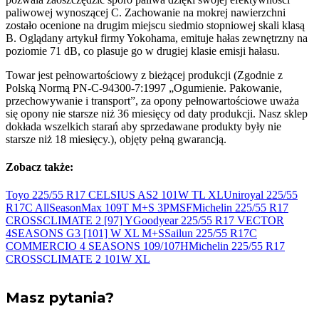
paliwowej wynoszącej C. Zachowanie na mokrej nawierzchni
zostało ocenione na drugim miejscu siedmio stopniowej skali klasą
B. Oglądany artykuł firmy Yokohama, emituje hałas zewnętrzny na
poziomie 71 dB, co plasuje go w drugiej klasie emisji hałasu.
Towar jest pełnowartościowy z bieżącej produkcji (Zgodnie z
Polską Normą PN-C-94300-7:1997 „Ogumienie. Pakowanie,
przechowywanie i transport”, za opony pełnowartościowe uważa
się opony nie starsze niż 36 miesięcy od daty produkcji. Nasz sklep
dokłada wszelkich starań aby sprzedawane produkty były nie
starsze niż 18 miesięcy.), objęty pełną gwarancją.
Zobacz także:
Toyo 225/55 R17 CELSIUS AS2 101W
TL XL
Uniroyal 225/55
R17C AllSeasonMax 109T M+S
3PMSF
Michelin 225/55 R17
CROSSCLIMATE 2 [97]
Y
Goodyear 225/55 R17 VECTOR
4SEASONS G3 [101] W
XL M+S
Sailun 225/55 R17C
COMMERCIO 4 SEASONS
109/107H
Michelin 225/55 R17
CROSSCLIMATE 2 101W
XL
Masz pytania?