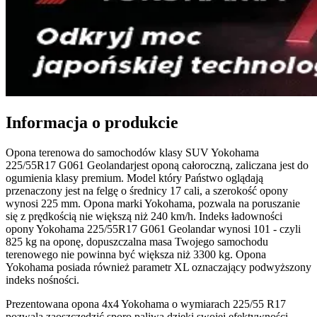
Informacja o produkcie
Opona terenowa do samochodów klasy SUV Yokohama
225/55R17 G061 Geolandarjest oponą całoroczną, zaliczana jest do
ogumienia klasy premium. Model który Państwo oglądają
przenaczony jest na felgę o średnicy 17 cali, a szerokość opony
wynosi 225 mm. Opona marki Yokohama, pozwala na poruszanie
się z prędkością nie większą niż 240 km/h. Indeks ładowności
opony Yokohama 225/55R17 G061 Geolandar wynosi 101 - czyli
825 kg na oponę, dopuszczalna masa Twojego samochodu
terenowego nie powinna być większa niż 3300 kg. Opona
Yokohama posiada również parametr XL oznaczający podwyższony
indeks nośności.
Prezentowana opona 4x4 Yokohama o wymiarach 225/55 R17
pozwala zaoszczędzić sporo paliwa dzięki swojej efektywności