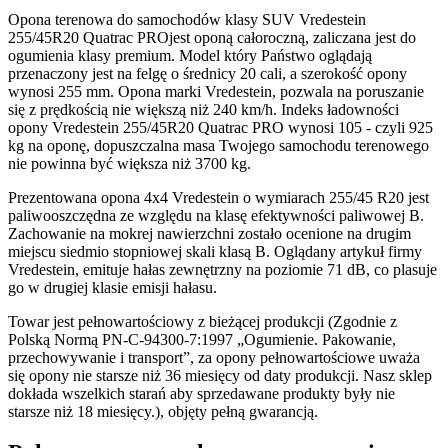
Opona terenowa do samochodów klasy SUV Vredestein
255/45R20 Quatrac PROjest oponą całoroczną, zaliczana jest do
ogumienia klasy premium. Model który Państwo oglądają
przenaczony jest na felgę o średnicy 20 cali, a szerokość opony
wynosi 255 mm. Opona marki Vredestein, pozwala na poruszanie
się z prędkością nie większą niż 240 km/h. Indeks ładowności
opony Vredestein 255/45R20 Quatrac PRO wynosi 105 - czyli 925
kg na oponę, dopuszczalna masa Twojego samochodu terenowego
nie powinna być większa niż 3700 kg.
Prezentowana opona 4x4 Vredestein o wymiarach 255/45 R20 jest
paliwooszczędna ze względu na klasę efektywności paliwowej B.
Zachowanie na mokrej nawierzchni zostało ocenione na drugim
miejscu siedmio stopniowej skali klasą B. Oglądany artykuł firmy
Vredestein, emituje hałas zewnętrzny na poziomie 71 dB, co plasuje
go w drugiej klasie emisji hałasu.
Towar jest pełnowartościowy z bieżącej produkcji (Zgodnie z
Polską Normą PN-C-94300-7:1997 „Ogumienie. Pakowanie,
przechowywanie i transport”, za opony pełnowartościowe uważa
się opony nie starsze niż 36 miesięcy od daty produkcji. Nasz sklep
dokłada wszelkich starań aby sprzedawane produkty były nie
starsze niż 18 miesięcy.), objęty pełną gwarancją.