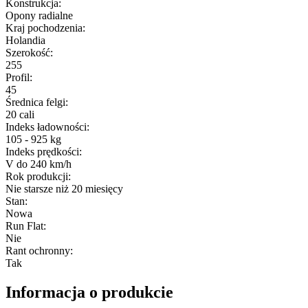
Konstrukcja
:
Opony radialne
Kraj pochodzenia
:
Holandia
Szerokość
:
255
Profil
:
45
Średnica felgi
:
20 cali
Indeks ładowności
:
105 - 925 kg
Indeks prędkości
:
V do 240 km/h
Rok produkcji
:
Nie starsze niż 20 miesięcy
Stan
:
Nowa
Run Flat
:
Nie
Rant ochronny
:
Tak
Informacja o produkcie