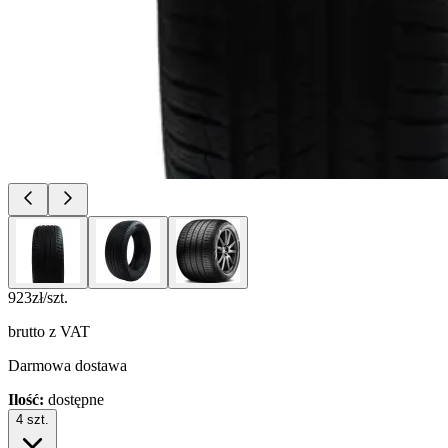
923
zł/szt.
brutto z VAT
Darmowa dostawa
Ilość:
dostępne
4
szt.