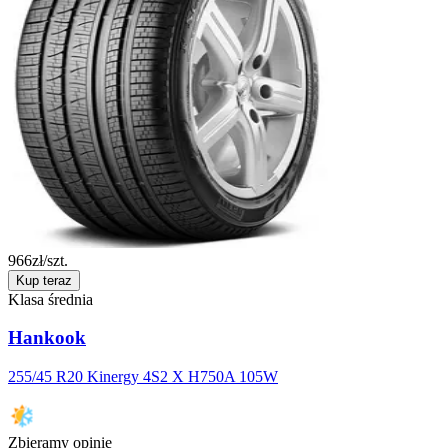
966
zł/szt.
Kup teraz
Klasa średnia
Hankook
255/45 R20 Kinergy 4S2 X H750A 105W
Zbieramy opinie