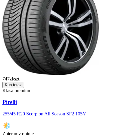
747
zł/szt.
Kup teraz
Klasa premium
Pirelli
255/45 R20 Scorpion All Season SF2 105Y
Zbieramy opinie