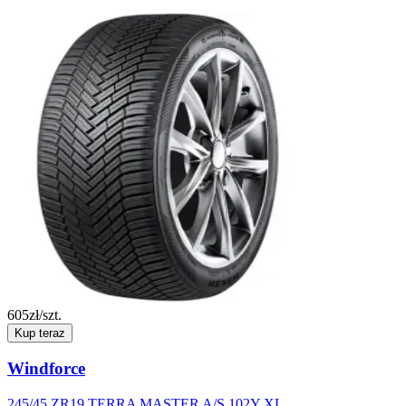
605
zł/szt.
Kup teraz
Windforce
245/45 ZR19 TERRA MASTER A/S 102Y XL