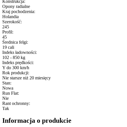
Konstrukcja
:
Opony radialne
Kraj pochodzenia
:
Holandia
Szerokość
:
245
Profil
:
45
Średnica felgi
:
19 cali
Indeks ładowności
:
102 - 850 kg
Indeks prędkości
:
Y do 300 km/h
Rok produkcji
:
Nie starsze niż 20 miesięcy
Stan
:
Nowa
Run Flat
:
Nie
Rant ochronny
:
Tak
Informacja o produkcie