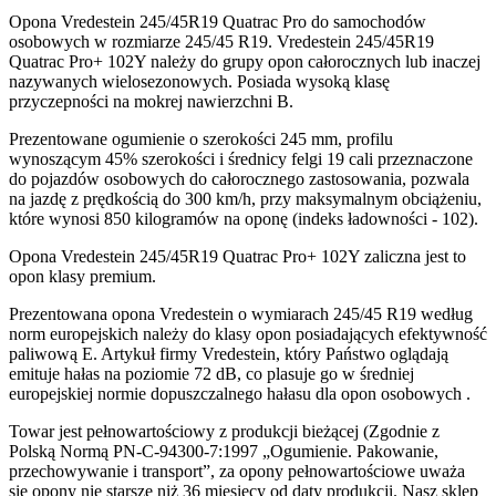
Opona Vredestein 245/45R19 Quatrac Pro do samochodów
osobowych w rozmiarze 245/45 R19. Vredestein 245/45R19
Quatrac Pro+ 102Y należy do grupy opon całorocznych lub inaczej
nazywanych wielosezonowych. Posiada wysoką klasę
przyczepności na mokrej nawierzchni B.
Prezentowane ogumienie o szerokości 245 mm, profilu
wynoszącym 45% szerokości i średnicy felgi 19 cali przeznaczone
do pojazdów osobowych do całorocznego zastosowania, pozwala
na jazdę z prędkością do 300 km/h, przy maksymalnym obciążeniu,
które wynosi 850 kilogramów na oponę (indeks ładowności - 102).
Opona Vredestein 245/45R19 Quatrac Pro+ 102Y zaliczna jest to
opon klasy premium.
Prezentowana opona Vredestein o wymiarach 245/45 R19 według
norm europejskich należy do klasy opon posiadających efektywność
paliwową E. Artykuł firmy Vredestein, który Państwo oglądają
emituje hałas na poziomie 72 dB, co plasuje go w średniej
europejskiej normie dopuszczalnego hałasu dla opon osobowych .
Towar jest pełnowartościowy z produkcji bieżącej (Zgodnie z
Polską Normą PN-C-94300-7:1997 „Ogumienie. Pakowanie,
przechowywanie i transport”, za opony pełnowartościowe uważa
się opony nie starsze niż 36 miesięcy od daty produkcji. Nasz sklep