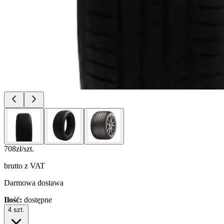
708
zł/szt.
brutto z VAT
Darmowa dostawa
Ilość:
dostępne
4
szt.