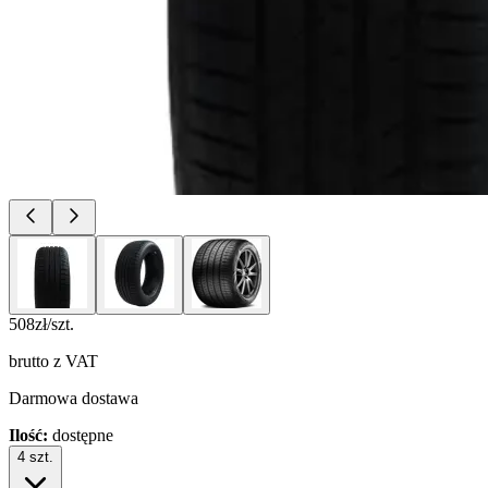
508
zł/szt.
brutto z VAT
Darmowa dostawa
Ilość:
dostępne
4
szt.