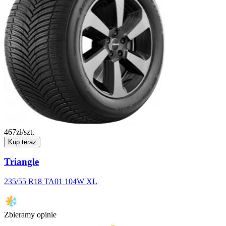
467
zł/szt.
Kup teraz
Triangle
235/55 R18 TA01 104W XL
Zbieramy opinie