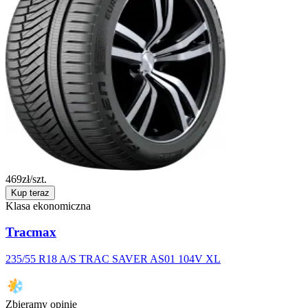
469
zł/szt.
Kup teraz
Klasa ekonomiczna
Tracmax
235/55 R18 A/S TRAC SAVER AS01 104V XL
Zbieramy opinie