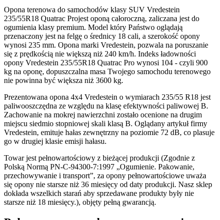
Opona terenowa do samochodów klasy SUV Vredestein
235/55R18 Quatrac Projest oponą całoroczną, zaliczana jest do
ogumienia klasy premium. Model który Państwo oglądają
przenaczony jest na felgę o średnicy 18 cali, a szerokość opony
wynosi 235 mm. Opona marki Vredestein, pozwala na poruszanie
się z prędkością nie większą niż 240 km/h. Indeks ładowności
opony Vredestein 235/55R18 Quatrac Pro wynosi 104 - czyli 900
kg na oponę, dopuszczalna masa Twojego samochodu terenowego
nie powinna być większa niż 3600 kg.
Prezentowana opona 4x4 Vredestein o wymiarach 235/55 R18 jest
paliwooszczędna ze względu na klasę efektywności paliwowej B.
Zachowanie na mokrej nawierzchni zostało ocenione na drugim
miejscu siedmio stopniowej skali klasą B. Oglądany artykuł firmy
Vredestein, emituje hałas zewnętrzny na poziomie 72 dB, co plasuje
go w drugiej klasie emisji hałasu.
Towar jest pełnowartościowy z bieżącej produkcji (Zgodnie z
Polską Normą PN-C-94300-7:1997 „Ogumienie. Pakowanie,
przechowywanie i transport”, za opony pełnowartościowe uważa
się opony nie starsze niż 36 miesięcy od daty produkcji. Nasz sklep
dokłada wszelkich starań aby sprzedawane produkty były nie
starsze niż 18 miesięcy.), objęty pełną gwarancją.