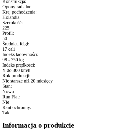
Konstrukcja
:
Opony radialne
Kraj pochodzenia
:
Holandia
Szerokość
:
225
Profil
:
50
Średnica felgi
:
17 cali
Indeks ładowności
:
98 - 750 kg
Indeks prędkości
:
Y do 300 km/h
Rok produkcji
:
Nie starsze niż 20 miesięcy
Stan
:
Nowa
Run Flat
:
Nie
Rant ochronny
:
Tak
Informacja o produkcie