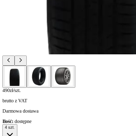
490
zł/szt.
brutto z VAT
Darmowa dostawa
Ilość:
dostępne
4
szt.