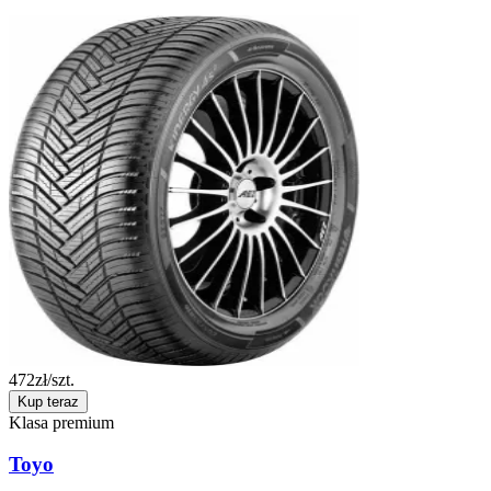
472
zł/szt.
Kup teraz
Klasa premium
Toyo