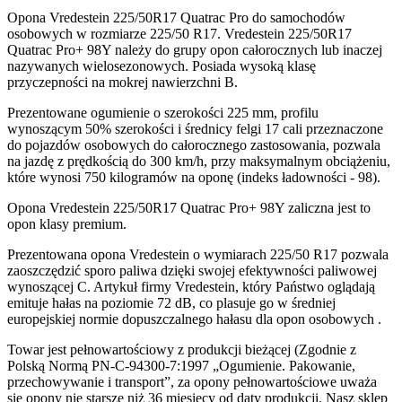
Opona Vredestein 225/50R17 Quatrac Pro do samochodów
osobowych w rozmiarze 225/50 R17. Vredestein 225/50R17
Quatrac Pro+ 98Y należy do grupy opon całorocznych lub inaczej
nazywanych wielosezonowych. Posiada wysoką klasę
przyczepności na mokrej nawierzchni B.
Prezentowane ogumienie o szerokości 225 mm, profilu
wynoszącym 50% szerokości i średnicy felgi 17 cali przeznaczone
do pojazdów osobowych do całorocznego zastosowania, pozwala
na jazdę z prędkością do 300 km/h, przy maksymalnym obciążeniu,
które wynosi 750 kilogramów na oponę (indeks ładowności - 98).
Opona Vredestein 225/50R17 Quatrac Pro+ 98Y zaliczna jest to
opon klasy premium.
Prezentowana opona Vredestein o wymiarach 225/50 R17 pozwala
zaoszczędzić sporo paliwa dzięki swojej efektywności paliwowej
wynoszącej C. Artykuł firmy Vredestein, który Państwo oglądają
emituje hałas na poziomie 72 dB, co plasuje go w średniej
europejskiej normie dopuszczalnego hałasu dla opon osobowych .
Towar jest pełnowartościowy z produkcji bieżącej (Zgodnie z
Polską Normą PN-C-94300-7:1997 „Ogumienie. Pakowanie,
przechowywanie i transport”, za opony pełnowartościowe uważa
się opony nie starsze niż 36 miesięcy od daty produkcji. Nasz sklep