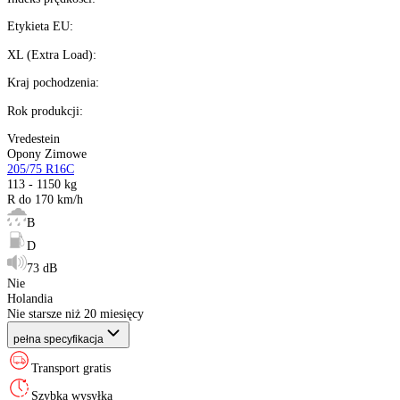
Możesz kupić na
raty 0%
Ilość:
dostępne
Kalkulator ratalny
Producent
:
Sezon
:
Rozmiar
:
Indeks ładowności
:
Indeks prędkości
:
Etykieta EU
:
XL (Extra Load)
:
Kraj pochodzenia
:
Rok produkcji
:
Vredestein
Opony Zimowe