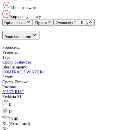
205/75 R16C
113 - 1150 kg
R do 170 km/h
B
D
73 dB
Nie
Holandia
Nie starsze niż 20 miesięcy
pełna specyfikacja
Transport gratis
Szybka wysyłka
14 dni na zwrot
Kup opony na raty
Opis produktu
Etykieta
Gwarancja
Raty
Dane techniczne