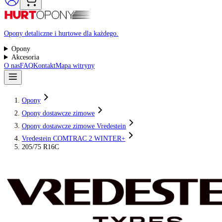
Raty 0%
Opony detaliczne i hurtowe dla każdego.
Opony
Akcesoria
O nas
FAQ
Kontakt
Mapa witryny
Opony
Opony dostawcze zimowe
Opony dostawcze zimowe Vredestein
Vredestein COMTRAC 2 WINTER+
205/75 R16C