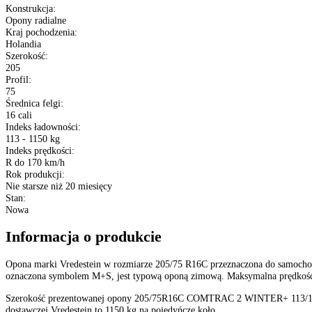
Producent
:
Vredestein
Typ
:
Opony dostawcze
Bieżnik opony
:
COMTRAC 2 WINTER+
Sezon
:
Opony Zimowe
Rozmiar
:
205/75 R16C
Etykieta EU
:
B
D
73 dB
XL (Extra Load)
:
Nie
Konstrukcja
:
Opony radialne
Kraj pochodzenia
:
Holandia
Szerokość
: