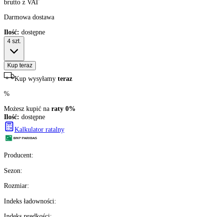
473
zł/szt.
brutto z VAT
Darmowa dostawa
Ilość:
dostępne
4
szt.
Kup teraz
Kup wysyłamy
teraz
%