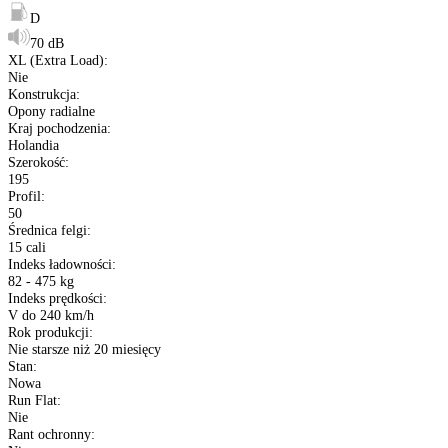
Kup opony na raty
Opis produktu
Etykieta
Gwarancja
Raty
Dane techniczne
Producent
:
Vredestein
Typ
:
Opony osobowe
Bieżnik opony
:
Quatrac
Sezon
:
Opony Całoroczne
Rozmiar
:
195/50 R15
Etykieta EU
:
B
D
70 dB
XL (Extra Load)
:
Nie