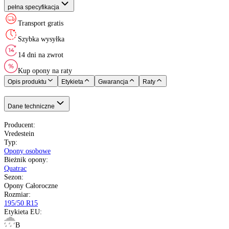
Rok produkcji
:
Vredestein
Opony Całoroczne
195/50 R15
82 - 475 kg
V do 240 km/h
B
D
70 dB
Nie
Holandia
Nie starsze niż 20 miesięcy
pełna specyfikacja
Transport gratis
Szybka wysyłka
14 dni na zwrot