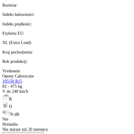
Wysyłka w
16 h
%
Możesz kupić na
raty 0%
Ilość:
dostępne
Kalkulator ratalny
Producent
:
Sezon
:
Rozmiar
:
Indeks ładowności
:
Indeks prędkości
:
Etykieta EU
:
XL (Extra Load)
:
Kraj pochodzenia
: