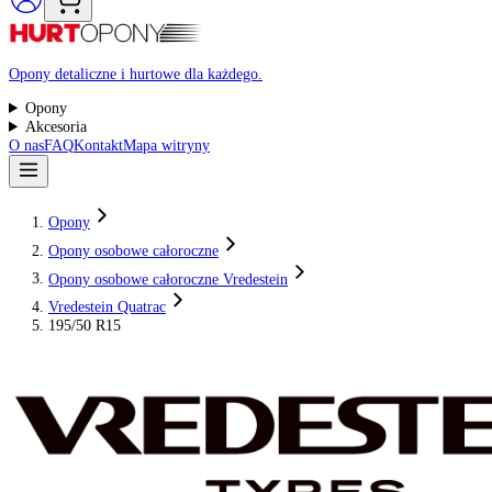
Raty 0%
Opony detaliczne i hurtowe dla każdego.
Opony
Akcesoria
O nas
FAQ
Kontakt
Mapa witryny
Opony
Opony osobowe całoroczne
Opony osobowe całoroczne Vredestein
Vredestein Quatrac
195/50 R15