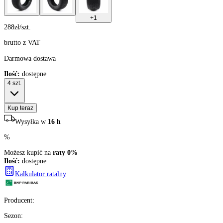
+
1
288
zł/szt.
brutto z VAT
Darmowa dostawa
Ilość:
dostępne
4
szt.
Kup teraz