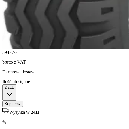
394
zł/szt.
brutto z VAT
Darmowa dostawa
Ilość:
dostępne
2
szt.
Kup teraz
Wysyłka w
24H
%