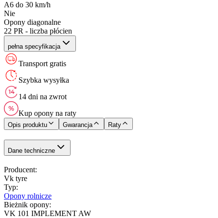
A6 do 30 km/h
Nie
Opony diagonalne
22 PR - liczba płócien
pełna specyfikacja
Transport gratis
Szybka wysyłka
14 dni na zwrot
Kup opony na raty
Opis produktu
Gwarancja
Raty
Dane techniczne
Producent
:
Vk tyre
Typ
:
Opony rolnicze
Bieżnik opony
:
VK 101 IMPLEMENT AW