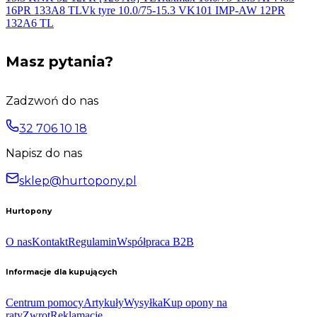
16PR 133A8
TL
Vk tyre 10.0/75-15.3 VK101 IMP-AW 12PR
132A6
TL
Masz pytania?
Zadzwoń do nas
32 706 10 18
Napisz do nas
sklep@hurtopony.pl
Hurtopony
O nas
Kontakt
Regulamin
Współpraca B2B
Informacje dla kupujących
Centrum pomocy
Artykuły
Wysyłka
Kup opony na
raty
Zwrot
Reklamacje