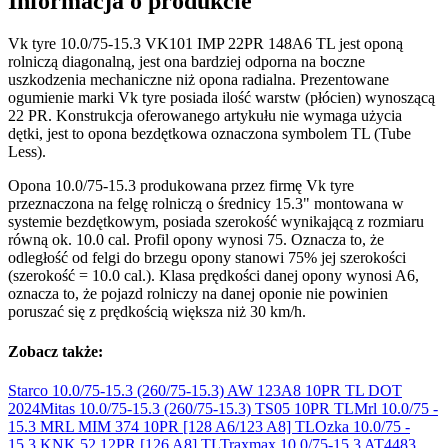
Informacja o produkcie
Vk tyre 10.0/75-15.3 VK101 IMP 22PR 148A6 TL jest oponą
rolniczą diagonalną, jest ona bardziej odporna na boczne
uszkodzenia mechaniczne niż opona radialna. Prezentowane
ogumienie marki Vk tyre posiada ilość warstw (płócien) wynoszącą
22 PR. Konstrukcja oferowanego artykułu nie wymaga użycia
dętki, jest to opona bezdętkowa oznaczona symbolem TL (Tube
Less).
Opona 10.0/75-15.3 produkowana przez firmę Vk tyre
przeznaczona na felgę rolniczą o średnicy 15.3" montowana w
systemie bezdętkowym, posiada szerokość wynikającą z rozmiaru
równą ok. 10.0 cal. Profil opony wynosi 75. Oznacza to, że
odległość od felgi do brzegu opony stanowi 75% jej szerokości
(szerokość = 10.0 cal.). Klasa prędkości danej opony wynosi A6,
oznacza to, że pojazd rolniczy na danej oponie nie powinien
poruszać się z prędkością większa niż 30 km/h.
Zobacz także:
Starco 10.0/75-15.3 (260/75-15.3) AW 123A8 10PR TL DOT
2024
Mitas 10.0/75-15.3 (260/75-15.3) TS05 10PR
TL
Mrl 10.0/75 -
15.3 MRL MIM 374 10PR [128 A6/123
A8] TL
Ozka 10.0/75 -
15.3 KNK 52 12PR [126
A8] TL
Traxmax 10.0/75-15.3 AT4483