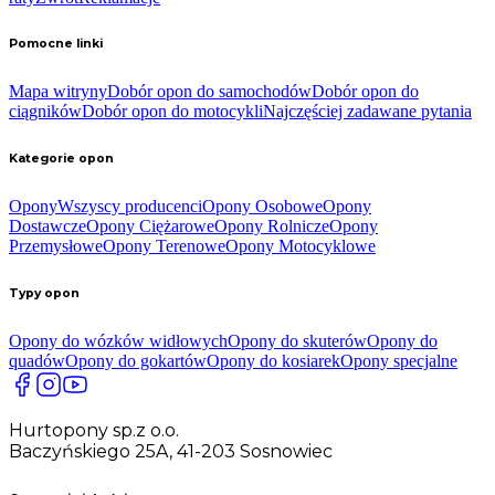
Pomocne linki
Mapa witryny
Dobór opon do samochodów
Dobór opon do
ciągników
Dobór opon do motocykli
Najczęściej zadawane pytania
Kategorie opon
Opony
Wszyscy producenci
Opony Osobowe
Opony
Dostawcze
Opony Ciężarowe
Opony Rolnicze
Opony
Przemysłowe
Opony Terenowe
Opony Motocyklowe
Typy opon
Opony do wózków widłowych
Opony do skuterów
Opony do
quadów
Opony do gokartów
Opony do kosiarek
Opony specjalne
Hurtopony sp.z o.o.
Baczyńskiego 25A, 41-203 Sosnowiec