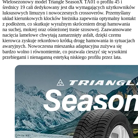
Wielosezonowy model Triangle SeasonX TA01 o profilu 45 i
średnicy 19 cali dedykowany jest dla wymagających użytkowników
luksusowych limuzyn i nowoczesnych crossoverów. Przemyślany
układ kierunkowych klocków bieżnika zapewnia optymalny kontakt
z podłożem, co skutkuje wyraźnym skróceniem drogi hamowania
na suchej, mokrej oraz ośnieżonej trasie szosowej. Zaawansowane
nacięcia lamelowe chwytają zamarznięty asfalt, dzięki czemu
kierowca zyskuje rekordowo krótką drogę hamowania in sytuacjach
awaryjnych. Nowoczesna mieszanka adaptacyjna zużywa się
bardzo wolno i równomiernie, co pozwala cieszyć się wysokimi
przebiegami i nienaganną estetyką niskiego profilu przez lata.