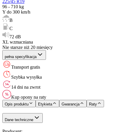
225/45 R19
96 - 710 kg
Y do 300 km/h
B
C
72 dB
XL wzmacniana
Nie starsze niż 20 miesięcy
pełna specyfikacja
Transport gratis
Szybka wysyłka
14 dni na zwrot
Kup opony na raty
Opis produktu
Etykieta
Gwarancja
Raty
Dane techniczne
Producent
: