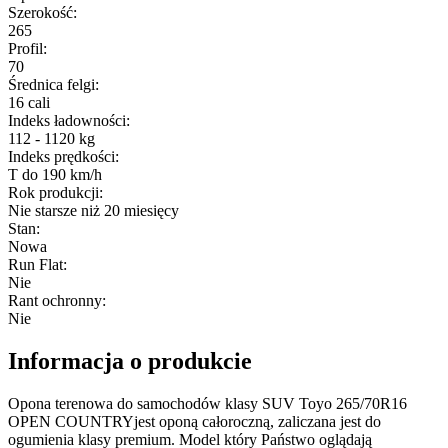
Szerokość
:
265
Profil
:
70
Średnica felgi
:
16 cali
Indeks ładowności
:
112 - 1120 kg
Indeks prędkości
:
T do 190 km/h
Rok produkcji
:
Nie starsze niż 20 miesięcy
Stan
:
Nowa
Run Flat
:
Nie
Rant ochronny
:
Nie
Informacja o produkcie
Opona terenowa do samochodów klasy SUV Toyo 265/70R16
OPEN COUNTRYjest oponą całoroczną, zaliczana jest do
ogumienia klasy premium. Model który Państwo oglądają