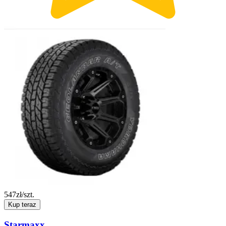
547
zł/szt.
Kup teraz
Starmaxx