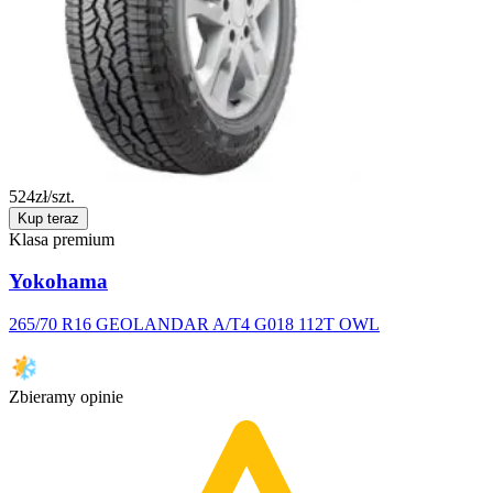
524
zł/szt.
Kup teraz
Klasa premium
Yokohama
265/70 R16 GEOLANDAR A/T4 G018 112T OWL
Zbieramy opinie