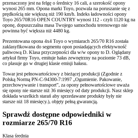
przenaczony jest na felgę o średnicy 16 cali, a szerokość opony
wynosi 265 mm. Opona marki Toyo, pozwala na poruszanie się z
prędkością nie większą niż 190 km/h. Indeks ładowności opony
Toyo 265/70R16 OPEN COUNTRY wynosi 112 - czyli 1120 kg na
oponę, dopuszczalna masa Twojego samochodu terenowego nie
powinna być większa niż 4480 kg.
Prezentowana opona 4x4 Toyo o wymiarach 265/70 R16 została
zaklasyfikowana do segmentu opon posiadających efektywność
paliwową D. Klasa przyczepności dla w/w opony to D. Oglądany
artykuł firmy Toyo, emituje hałas zewnętrzny na poziomie 73 dB,
co plasuje go w drugiej klasie emisji hałasu.
Towar jest pełnowartościowy z bieżącej produkcji (Zgodnie z
Polską Normą PN-C-94300-7:1997 „Ogumienie. Pakowanie,
przechowywanie i transport”, za opony pełnowartościowe uważa
się opony nie starsze niż 36 miesięcy od daty produkcji. Nasz sklep
dokłada wszelkich starań aby sprzedawane produkty były nie
starsze niż 18 miesięcy.), objęty pełną gwarancją.
Sprawdź dostępne odpowiedniki w
rozmiarze 265/70 R16
Klasa średnia