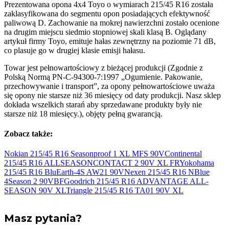
Prezentowana opona 4x4 Toyo o wymiarach 215/45 R16 została
zaklasyfikowana do segmentu opon posiadających efektywność
paliwową D. Zachowanie na mokrej nawierzchni zostało ocenione
na drugim miejscu siedmio stopniowej skali klasą B. Oglądany
artykuł firmy Toyo, emituje hałas zewnętrzny na poziomie 71 dB,
co plasuje go w drugiej klasie emisji hałasu.
Towar jest pełnowartościowy z bieżącej produkcji (Zgodnie z
Polską Normą PN-C-94300-7:1997 „Ogumienie. Pakowanie,
przechowywanie i transport”, za opony pełnowartościowe uważa
się opony nie starsze niż 36 miesięcy od daty produkcji. Nasz sklep
dokłada wszelkich starań aby sprzedawane produkty były nie
starsze niż 18 miesięcy.), objęty pełną gwarancją.
Zobacz także:
Nokian 215/45 R16 Seasonproof 1 XL MFS
90V
Continental
215/45 R16 ALLSEASONCONTACT 2 90V
XL FR
Yokohama
215/45 R16 BluEarth-4S AW21
90V
Nexen 215/45 R16 NBlue
4Season 2
90V
BFGoodrich 215/45 R16 ADVANTAGE ALL-
SEASON 90V
XL
Triangle 215/45 R16 TA01 90V
XL
Masz pytania?