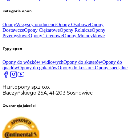
Kategorie opon
Opony
Wszyscy producenci
Opony Osobowe
Opony
Dostawcze
Opony Ciężarowe
Opony Rolnicze
Opony
Przemysłowe
Opony Terenowe
Opony Motocyklowe
Typy opon
Opony do wózków widłowych
Opony do skuterów
Opony do
quadów
Opony do gokartów
Opony do kosiarek
Opony specjalne
Hurtopony sp.z o.o.
Baczyńskiego 25A, 41-203 Sosnowiec
Gwarancja jakości