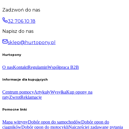
Zadzwoń do nas
32 706 10 18
Napisz do nas
sklep@hurtopony.pl
Hurtopony
O nas
Kontakt
Regulamin
Współpraca B2B
Informacje dla kupujących
Centrum pomocy
Artykuły
Wysyłka
Kup opony na
raty
Zwrot
Reklamacje
Pomocne linki
Mapa witryny
Dobór opon do samochodów
Dobór opon do
ciągników
Dobór opon do motocykli
Najczęściej zadawane pytania