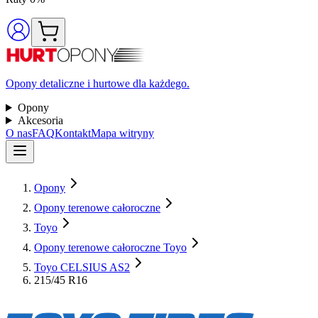
Opony detaliczne i hurtowe dla każdego.
Opony
Akcesoria
O nas
FAQ
Kontakt
Mapa witryny
Opony
Opony terenowe całoroczne
Toyo
Opony terenowe całoroczne Toyo
Toyo CELSIUS AS2
215/45 R16