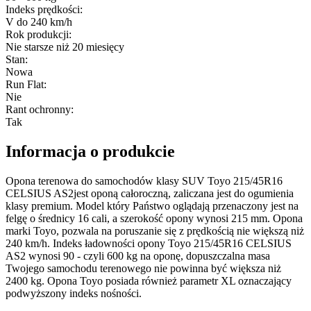
Indeks prędkości
:
V do 240 km/h
Rok produkcji
:
Nie starsze niż 20 miesięcy
Stan
:
Nowa
Run Flat
:
Nie
Rant ochronny
:
Tak
Informacja o produkcie
Opona terenowa do samochodów klasy SUV Toyo 215/45R16
CELSIUS AS2jest oponą całoroczną, zaliczana jest do ogumienia
klasy premium. Model który Państwo oglądają przenaczony jest na
felgę o średnicy 16 cali, a szerokość opony wynosi 215 mm. Opona
marki Toyo, pozwala na poruszanie się z prędkością nie większą niż
240 km/h. Indeks ładowności opony Toyo 215/45R16 CELSIUS
AS2 wynosi 90 - czyli 600 kg na oponę, dopuszczalna masa
Twojego samochodu terenowego nie powinna być większa niż
2400 kg. Opona Toyo posiada również parametr XL oznaczający
podwyższony indeks nośności.