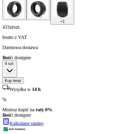
+
1
433
zł/szt.
brutto z VAT
Darmowa dostawa
Ilość:
dostępne
4
szt.
Kup teraz
Wysyłka w
14 h
%
Możesz kupić na
raty 0%
Ilość:
dostępne
Kalkulator ratalny