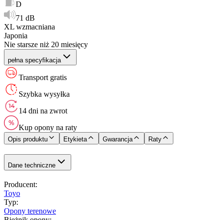
D
71 dB
XL wzmacniana
Japonia
Nie starsze niż 20 miesięcy
pełna specyfikacja
Transport gratis
Szybka wysyłka
14 dni na zwrot
Kup opony na raty
Opis produktu
Etykieta
Gwarancja
Raty
Dane techniczne
Producent
:
Toyo
Typ
:
Opony terenowe
Bieżnik opony
: