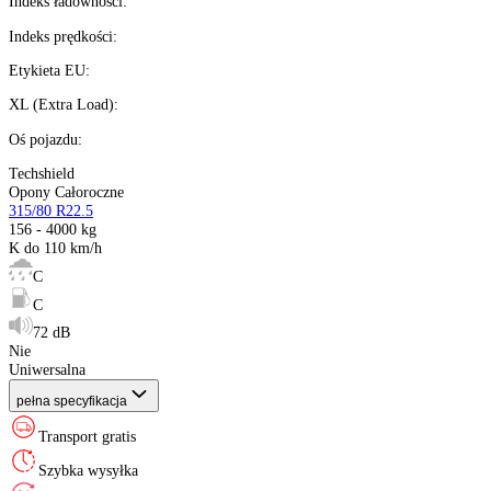
Ilość:
dostępne
Kalkulator ratalny
Producent
:
Sezon
:
Rozmiar
:
Indeks ładowności
:
Indeks prędkości
:
Etykieta EU
:
XL (Extra Load)
:
Oś pojazdu
:
Techshield
Opony Całoroczne
315/80 R22.5
156 - 4000 kg