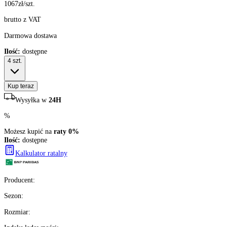
1067
zł/szt.
brutto z VAT
Darmowa dostawa
Ilość:
dostępne
4
szt.
Kup teraz
Wysyłka w
24H
%
Możesz kupić na
raty 0%