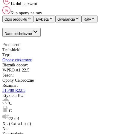
K do 110 km/h
C
C
72 dB
Nie
Uniwersalna
pełna specyfikacja
Transport gratis
Szybka wysyłka
14 dni na zwrot
Kup opony na raty
Opis produktu
Etykieta
Gwarancja
Raty
Dane techniczne
Producent
:
Techshield