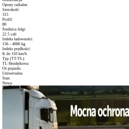
Typ
:
Opony ciężarowe
Bieżnik opony
:
V-PRO A1 22.5
Sezon
:
Opony Całoroczne
Rozmiar
:
315/80 R22.5
Etykieta EU
:
C
C
72 dB
XL (Extra Load)
:
Nie
Konstrukcja
:
Opony radialne
Szerokość
:
315
Profil
:
80
Średnica felgi
:
22.5 cali