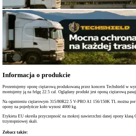
Indeks ładowności
:
156 - 4000 kg
Indeks prędkości
:
K do 110 km/h
Typ (TT/TL)
:
TL-Bezdętkowa
Oś pojazdu
:
Uniwersalna
Stan
:
Nowa