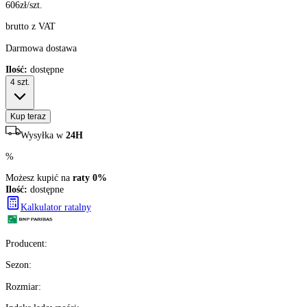
606
zł/szt.
brutto z VAT
Darmowa dostawa
Ilość:
dostępne
4
szt.
Kup teraz
Wysyłka w
24H
%
Możesz kupić na
raty 0%