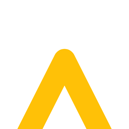
w wymiarze 245/70 R19.5. Tbbtires 245/70R19.5 THD22 136/134M, jej 
RIVE można poruszać się z maksymalną dopuszczalną prędkością do 
klasą C, jej opory toczenia określono klasą E. Ogumienie ciężarowe ma
45/70 R19.5