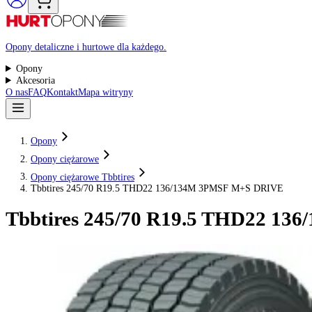
Raty 0%
Opony detaliczne i hurtowe dla każdego.
Opony
Akcesoria
O nas
FAQ
Kontakt
Mapa witryny
Opony
Opony ciężarowe
Opony ciężarowe Tbbtires
Tbbtires 245/70 R19.5 THD22 136/134M 3PMSF M+S DRIV
Tbbtires
245/70 R19.5 THD22