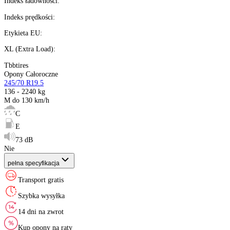
Ilość:
dostępne
Kalkulator ratalny
Producent
:
Sezon
:
Rozmiar
:
Indeks ładowności
:
Indeks prędkości
:
Etykieta EU
:
XL (Extra Load)
:
Tbbtires
Opony Całoroczne
245/70 R19.5
136 - 2240 kg
M do 130 km/h
C