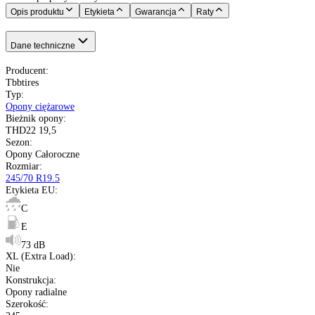
E
73 dB
Nie
pełna specyfikacja
Transport gratis
Szybka wysyłka
14 dni na zwrot
Kup opony na raty
Opis produktu
Etykieta
Gwarancja
Raty
Dane techniczne
Producent
:
Tbbtires
Typ
:
Opony ciężarowe
Bieżnik opony
: