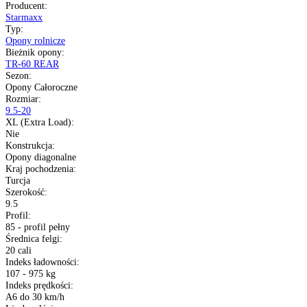
8 PR - liczba płócien
pełna specyfikacja
Transport gratis
Szybka wysyłka
14 dni na zwrot
Kup opony na raty
Opis produktu
Gwarancja
Raty
Dane techniczne
Producent
:
Starmaxx
Typ
:
Opony rolnicze
Bieżnik opony
:
TR-60 REAR
Sezon
:
Opony Całoroczne