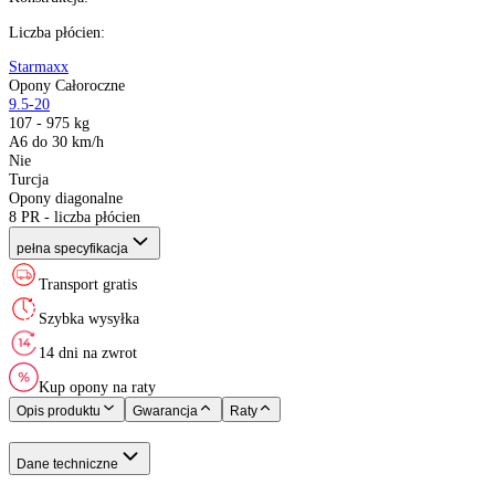
Producent
:
Sezon
:
Rozmiar
:
Indeks ładowności
:
Indeks prędkości
:
XL (Extra Load)
:
Kraj pochodzenia
:
Konstrukcja
:
Liczba płócien
:
Starmaxx
Opony Całoroczne
9.5-20
107 - 975 kg
A6 do 30 km/h
Nie
Turcja
Opony diagonalne