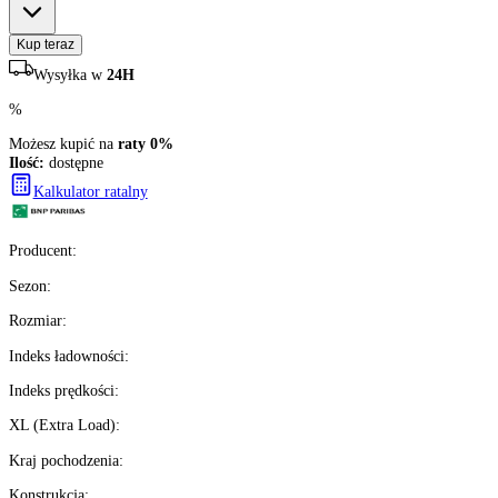
540
zł/szt.
brutto z VAT
Darmowa dostawa
Ilość:
dostępne
2
szt.
Kup teraz
Wysyłka w
24H
%
Możesz kupić na
raty 0%
Ilość:
dostępne
Kalkulator ratalny