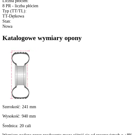
Rozmiar
:
9.5-20
XL (Extra Load)
:
Nie
Konstrukcja
:
Opony diagonalne
Kraj pochodzenia
:
Turcja
Szerokość
:
9.5
Profil
:
85 - profil pełny
Średnica felgi
:
20 cali
Indeks ładowności
:
107 - 975 kg
Indeks prędkości
:
A6 do 30 km/h
Liczba płócien
:
8 PR - liczba płócien
Typ (TT/TL)
:
TT-Dętkowa
Stan
:
Nowa