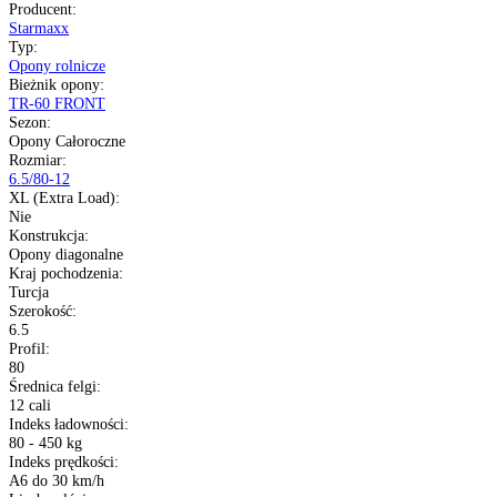
6 PR - liczba płócien
pełna specyfikacja
Transport gratis
Szybka wysyłka
14 dni na zwrot
Kup opony na raty
Opis produktu
Gwarancja
Raty
Dane techniczne
Producent
:
Starmaxx
Typ
:
Opony rolnicze
Bieżnik opony
:
TR-60 FRONT
Sezon
:
Opony Całoroczne