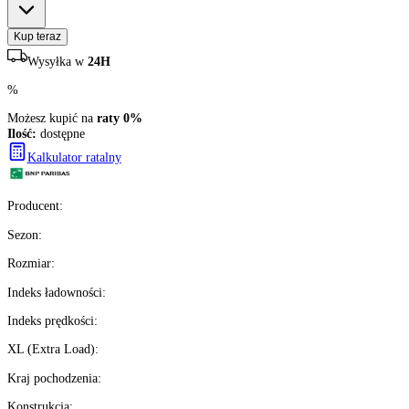
179
zł/szt.
brutto z VAT
Darmowa dostawa
Ilość:
dostępne
2
szt.
Kup teraz
Wysyłka w
24H
%
Możesz kupić na
raty 0%
Ilość:
dostępne
Kalkulator ratalny