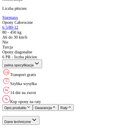
Producent
:
Sezon
:
Rozmiar
:
Indeks ładowności
:
Indeks prędkości
:
XL (Extra Load)
:
Kraj pochodzenia
:
Konstrukcja
:
Liczba płócien
:
Starmaxx
Opony Całoroczne
6.5/80-12
80 - 450 kg
A6 do 30 km/h
Nie
Turcja
Opony diagonalne