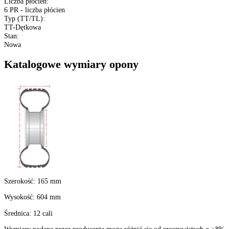
Rozmiar
:
6.5/80-12
XL (Extra Load)
:
Nie
Konstrukcja
:
Opony diagonalne
Kraj pochodzenia
:
Turcja
Szerokość
:
6.5
Profil
:
80
Średnica felgi
:
12 cali
Indeks ładowności
:
80 - 450 kg
Indeks prędkości
:
A6 do 30 km/h
Liczba płócien
:
6 PR - liczba płócien
Typ (TT/TL)
:
TT-Dętkowa
Stan
:
Nowa