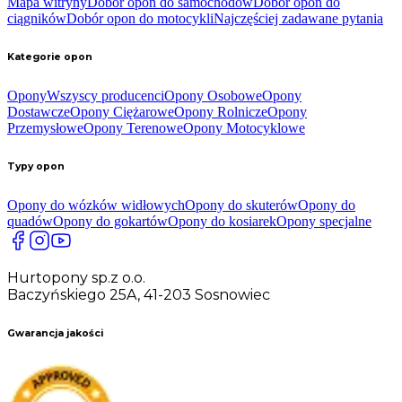
Mapa witryny
Dobór opon do samochodów
Dobór opon do
ciągników
Dobór opon do motocykli
Najczęściej zadawane pytania
Kategorie opon
Opony
Wszyscy producenci
Opony Osobowe
Opony
Dostawcze
Opony Ciężarowe
Opony Rolnicze
Opony
Przemysłowe
Opony Terenowe
Opony Motocyklowe
Typy opon
Opony do wózków widłowych
Opony do skuterów
Opony do
quadów
Opony do gokartów
Opony do kosiarek
Opony specjalne
Hurtopony sp.z o.o.
Baczyńskiego 25A, 41-203 Sosnowiec
Gwarancja jakości