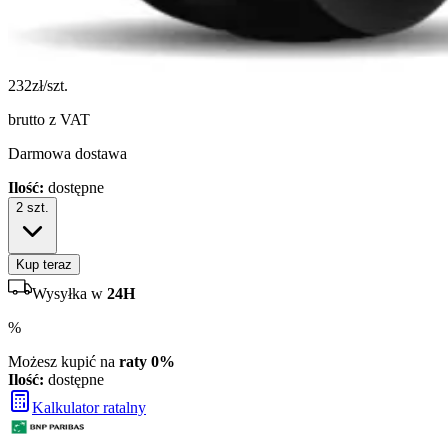
232
zł/szt.
brutto z VAT
Darmowa dostawa
Ilość:
dostępne
2
szt.
Kup teraz
Wysyłka w
24H
%
Możesz kupić na
raty 0%
Ilość:
dostępne
Kalkulator ratalny