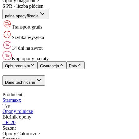
Opony diagonalne
6 PR - liczba płócien
pełna specyfikacja
Transport gratis
Szybka wysyłka
14 dni na zwrot
Kup opony na raty
Opis produktu
Gwarancja
Raty
Dane techniczne
Producent
:
Starmaxx
Typ
:
Opony rolnicze
Bieżnik opony
:
TR-20
Sezon
:
Opony Całoroczne