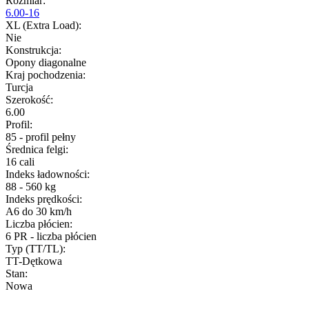
Rozmiar
:
6.00-16
XL (Extra Load)
:
Nie
Konstrukcja
:
Opony diagonalne
Kraj pochodzenia
:
Turcja
Szerokość
:
6.00
Profil
:
85 - profil pełny
Średnica felgi
:
16 cali
Indeks ładowności
:
88 - 560 kg
Indeks prędkości
:
A6 do 30 km/h
Liczba płócien
:
6 PR - liczba płócien
Typ (TT/TL)
:
TT-Dętkowa
Stan
:
Nowa