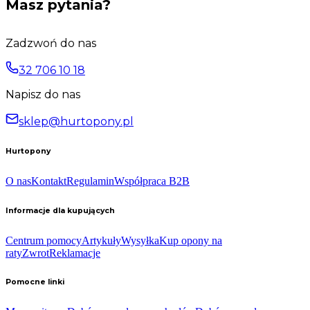
Masz pytania?
Zadzwoń do nas
32 706 10 18
Napisz do nas
sklep@hurtopony.pl
Hurtopony
O nas
Kontakt
Regulamin
Współpraca B2B
Informacje dla kupujących
Centrum pomocy
Artykuły
Wysyłka
Kup opony na
raty
Zwrot
Reklamacje
Pomocne linki