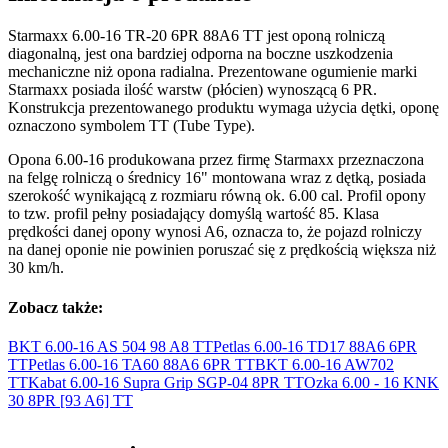
Starmaxx 6.00-16 TR-20 6PR 88A6 TT jest oponą rolniczą
diagonalną, jest ona bardziej odporna na boczne uszkodzenia
mechaniczne niż opona radialna. Prezentowane ogumienie marki
Starmaxx posiada ilość warstw (płócien) wynoszącą 6 PR.
Konstrukcja prezentowanego produktu wymaga użycia dętki, oponę
oznaczono symbolem TT (Tube Type).
Opona 6.00-16 produkowana przez firmę Starmaxx przeznaczona
na felgę rolniczą o średnicy 16" montowana wraz z dętką, posiada
szerokość wynikającą z rozmiaru równą ok. 6.00 cal. Profil opony
to tzw. profil pełny posiadający domyślą wartość 85. Klasa
prędkości danej opony wynosi A6, oznacza to, że pojazd rolniczy
na danej oponie nie powinien poruszać się z prędkością większa niż
30 km/h.
Zobacz także:
BKT 6.00-16 AS 504 98
A8 TT
Petlas 6.00-16 TD17 88A6 6PR
TT
Petlas 6.00-16 TA60 88A6 6PR
TT
BKT 6.00-16
AW702
TT
Kabat 6.00-16 Supra Grip SGP-04 8PR
TT
Ozka 6.00 - 16 KNK
30 8PR [93
A6] TT