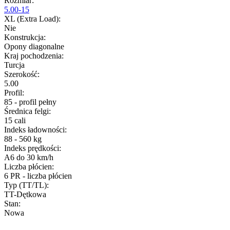
Rozmiar
:
5.00-15
XL (Extra Load)
:
Nie
Konstrukcja
:
Opony diagonalne
Kraj pochodzenia
:
Turcja
Szerokość
:
5.00
Profil
:
85 - profil pełny
Średnica felgi
:
15 cali
Indeks ładowności
:
88 - 560 kg
Indeks prędkości
:
A6 do 30 km/h
Liczba płócien
:
6 PR - liczba płócien
Typ (TT/TL)
:
TT-Dętkowa
Stan
:
Nowa