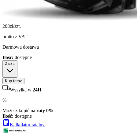
208
zł/szt.
brutto z VAT
Darmowa dostawa
Ilość:
dostępne
2
szt.
Kup teraz
Wysyłka w
24H
%
Możesz kupić na
raty 0%
Ilość:
dostępne
Kalkulator ratalny