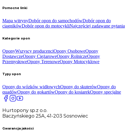
Pomocne linki
Mapa witryny
Dobór opon do samochodów
Dobór opon do
ciągników
Dobór opon do motocykli
Najczęściej zadawane pytania
Kategorie opon
Opony
Wszyscy producenci
Opony Osobowe
Opony
Dostawcze
Opony Ciężarowe
Opony Rolnicze
Opony
Przemysłowe
Opony Terenowe
Opony Motocyklowe
Typy opon
Opony do wózków widłowych
Opony do skuterów
Opony do
quadów
Opony do gokartów
Opony do kosiarek
Opony specjalne
Hurtopony sp.z o.o.
Baczyńskiego 25A, 41-203 Sosnowiec
Gwarancja jakości