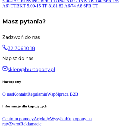
5.00-15 GRIPKING 6PR
TT
Ozka 5.00 - 15 KNK 140 6PR [76
A6] TT
BKT 5.00-15 TF 8181 82 A6/74 A8 6PR
TT
Masz pytania?
Zadzwoń do nas
32 706 10 18
Napisz do nas
sklep@hurtopony.pl
Hurtopony
O nas
Kontakt
Regulamin
Współpraca B2B
Informacje dla kupujących
Centrum pomocy
Artykuły
Wysyłka
Kup opony na
raty
Zwrot
Reklamacje