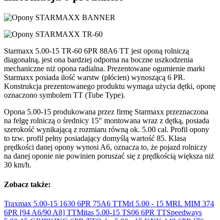
Starmaxx 5.00-15 TR-60 6PR 88A6 TT jest oponą rolniczą
diagonalną, jest ona bardziej odporna na boczne uszkodzenia
mechaniczne niż opona radialna. Prezentowane ogumienie marki
Starmaxx posiada ilość warstw (płócien) wynoszącą 6 PR.
Konstrukcja prezentowanego produktu wymaga użycia dętki, oponę
oznaczono symbolem TT (Tube Type).
Opona 5.00-15 produkowana przez firmę Starmaxx przeznaczona
na felgę rolniczą o średnicy 15" montowana wraz z dętką, posiada
szerokość wynikającą z rozmiaru równą ok. 5.00 cal. Profil opony
to tzw. profil pełny posiadający domyślą wartość 85. Klasa
prędkości danej opony wynosi A6, oznacza to, że pojazd rolniczy
na danej oponie nie powinien poruszać się z prędkością większa niż
30 km/h.
Zobacz także:
Traxmax 5.00-15 1630 6PR 75A6
TT
Mrl 5.00 - 15 MRL MIM 374
6PR [94 A6/90
A8] TT
Mitas 5.00-15 TS06 6PR
TT
Speedways