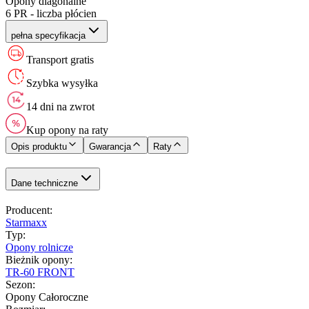
Opony diagonalne
6 PR - liczba płócien
pełna specyfikacja
Transport gratis
Szybka wysyłka
14 dni na zwrot
Kup opony na raty
Opis produktu
Gwarancja
Raty
Dane techniczne
Producent
:
Starmaxx
Typ
:
Opony rolnicze
Bieżnik opony
:
TR-60 FRONT
Sezon
:
Opony Całoroczne