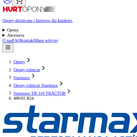
Raty 0%
Opony detaliczne i hurtowe dla każdego.
Opony
Akcesoria
O nas
FAQ
Kontakt
Mapa witryny
Opony
Opony rolnicze
Starmaxx
Opony rolnicze Starmaxx
Starmaxx TR-110 TRACTOR
480/65 R24