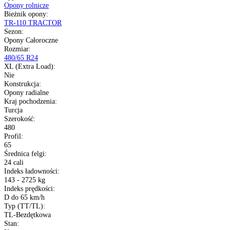
Transport gratis
Szybka wysyłka
14 dni na zwrot
Kup opony na raty
Opis produktu
Gwarancja
Raty
Dane techniczne
Producent
:
Starmaxx
Typ
:
Opony rolnicze
Bieżnik opony
:
TR-110 TRACTOR
Sezon
:
Opony Całoroczne
Rozmiar
:
480/65 R24
XL (Extra Load)
: