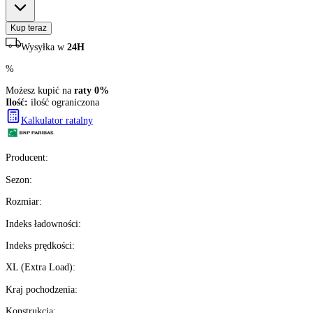
2300
zł/szt.
brutto z VAT
Darmowa dostawa
Ilość:
ilość ograniczona
2
szt.
Kup teraz
Wysyłka w
24H
%
Możesz kupić na
raty 0%
Ilość:
ilość ograniczona
Kalkulator ratalny