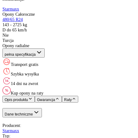
Producent
:
Sezon
:
Rozmiar
:
Indeks ładowności
:
Indeks prędkości
:
XL (Extra Load)
:
Kraj pochodzenia
:
Konstrukcja
:
Starmaxx
Opony Całoroczne
480/65 R24
143 - 2725 kg
D do 65 km/h
Nie
Turcja
Opony radialne
pełna specyfikacja