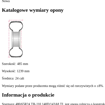
Nie
Konstrukcja
:
Opony radialne
Kraj pochodzenia
:
Turcja
Szerokość
:
480
Profil
:
65
Średnica felgi
:
24 cali
Indeks ładowności
:
143 - 2725 kg
Indeks prędkości
:
D do 65 km/h
Typ (TT/TL)
:
TL-Bezdętkowa
Stan
:
Nowa
Katalogowe wymiary opony