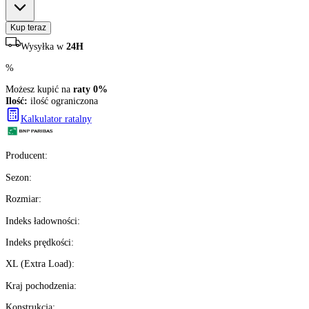
2009
zł/szt.
brutto z VAT
Darmowa dostawa
Ilość:
ilość ograniczona
2
szt.
Kup teraz
Wysyłka w
24H
%
Możesz kupić na
raty 0%
Ilość:
ilość ograniczona
Kalkulator ratalny