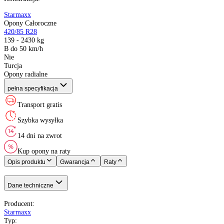
Producent
:
Sezon
:
Rozmiar
:
Indeks ładowności
:
Indeks prędkości
:
XL (Extra Load)
:
Kraj pochodzenia
:
Konstrukcja
:
Starmaxx
Opony Całoroczne
420/85 R28
139 - 2430 kg
B do 50 km/h
Nie
Turcja
Opony radialne
pełna specyfikacja