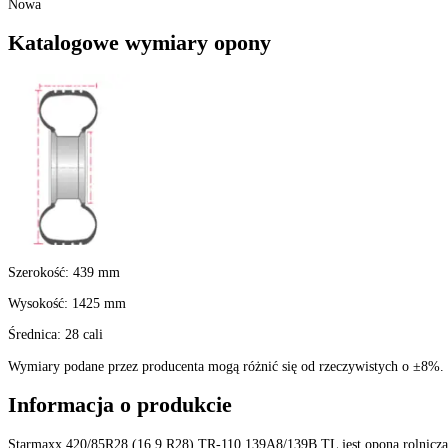
Nie
Konstrukcja
:
Opony radialne
Kraj pochodzenia
:
Turcja
Szerokość
:
420
Profil
:
85
Średnica felgi
:
28 cali
Indeks ładowności
:
139 - 2430 kg
Indeks prędkości
:
B do 50 km/h
Typ (TT/TL)
:
TL-Bezdętkowa
Stan
:
Nowa
Katalogowe wymiary opony