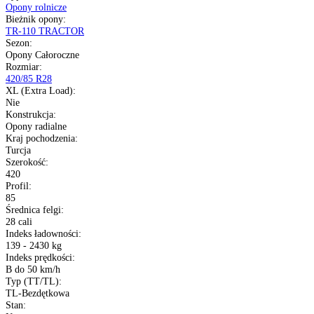
Transport gratis
Szybka wysyłka
14 dni na zwrot
Kup opony na raty
Opis produktu
Gwarancja
Raty
Dane techniczne
Producent
:
Starmaxx
Typ
:
Opony rolnicze
Bieżnik opony
:
TR-110 TRACTOR
Sezon
:
Opony Całoroczne
Rozmiar
:
420/85 R28
XL (Extra Load)
: