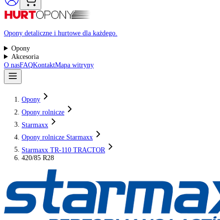
Raty 0%
Opony detaliczne i hurtowe dla każdego.
Opony
Akcesoria
O nas
FAQ
Kontakt
Mapa witryny
Opony
Opony rolnicze
Starmaxx
Opony rolnicze Starmaxx
Starmaxx TR-110 TRACTOR
420/85 R28